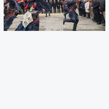
MERSİN’İN DÜŞMAN İŞGALİNDEN KURTULUŞUNUN
104. YIL DÖNÜMÜ KENTTE COŞKUYLA KUTLANDI
BAŞKAN SEÇER: “3 OCAK RUHU, EMPERYALİST
ANLAYIŞA KARŞI VERİLMİŞ BİR YANITTIR”
“MERSİN’DE TAHKİM ETMİŞ OLDUĞUMUZ ANLAYIŞ,
TÜRKİYE’YE ÖRNEK OLACAK NİTELİKTEDİR”
“YÖNETİM ANLAYIŞIMIZ; BU KENTİN HER BİR