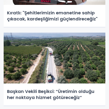
Kıratlı: "Şehitlerimizin emanetine sahip
çıkacak, kardeşliğimizi güçlendireceğiz"
Başkan Vekili Beşikci: “Üretimin olduğu
her noktaya hizmet götüreceğiz”