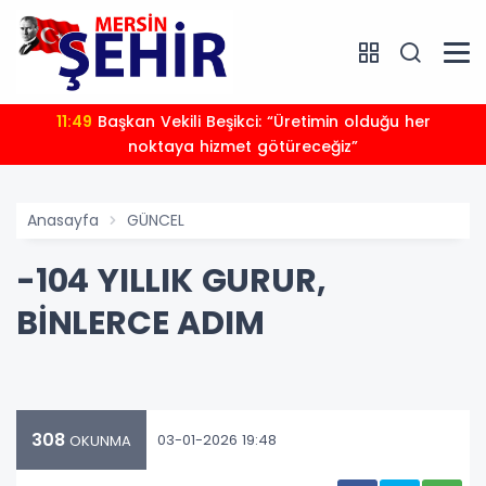
11:49
Başkan Vekili Beşikci: “Üretimin olduğu her
noktaya hizmet götüreceğiz”
Anasayfa
GÜNCEL
-104 YILLIK GURUR,
BİNLERCE ADIM
308
03-01-2026 19:48
OKUNMA