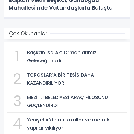
Başkan Vekili Beşikci, Gündoğdu
Mahallesi'nde Vatandaşlarla Buluştu
Çok Okunanlar
1
Başkan İsa Ak: Ormanlarımız
Geleceğimizdir
2
TOROSLAR’A BİR TESİS DAHA
KAZANDIRILIYOR
3
MEZİTLİ BELEDİYESİ ARAÇ FİLOSUNU
GÜÇLENDİRDİ
4
Yenişehir’de atıl okullar ve metruk
yapılar yıkılıyor