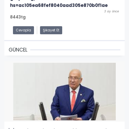
hs=ac105ea68fef8040aad305e870b0f1ae
3 ay önce
8443tg
Cevapla
Şikayet Et
GÜNCEL