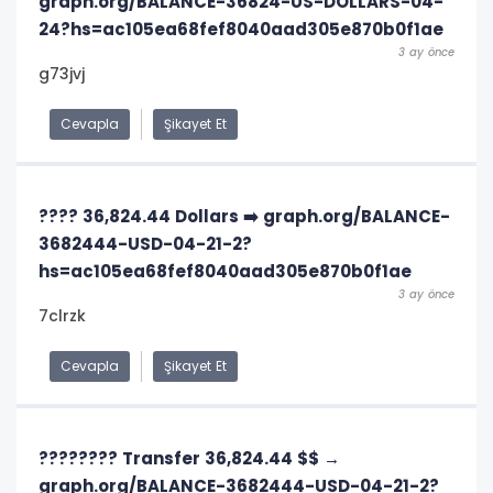
graph.org/BALANCE-36824-US-DOLLARS-04-
24?hs=ac105ea68fef8040aad305e870b0f1ae
3 ay önce
g73jvj
Cevapla
Şikayet Et
???? 36,824.44 Dollars ➡️ graph.org/BALANCE-
3682444-USD-04-21-2?
hs=ac105ea68fef8040aad305e870b0f1ae
3 ay önce
7clrzk
Cevapla
Şikayet Et
???????? Transfer 36,824.44 $$ →
graph.org/BALANCE-3682444-USD-04-21-2?