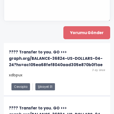
???? Transfer to you. GO >>>
graph.org/BALANCE-36824-US-DOLLARS-04-
24?hs=ac105ea68fef8040aad305e870b0f1ae
3 ay önce
xdbpux
Cevapla
Şikayet Et
???? Transfer to you. GO >>>