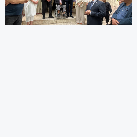
-ÇUKUROVA’NIN TEKSTİL HAFIZASI SERGİYLE GÜN YÜZÜNE ÇIKTI
-ÇUKUROVA’NIN KÜLTÜREL DOKUSU SERGİDE HAYAT BULDU
Tarsus Üniversitesi Moda Tasarım Programı tarafından hazırlanan,
TÜBİTAK destekli “Geçmişten Günümüze Çukurova Tekstil Desenleri:
Kültürel Mirasın Arşivlenmesi” sergisinin açılışı gerçekleştirildi.
Çukurova’nın geçmişini bugüne taşıyan sergi, sanatseverlerden tam