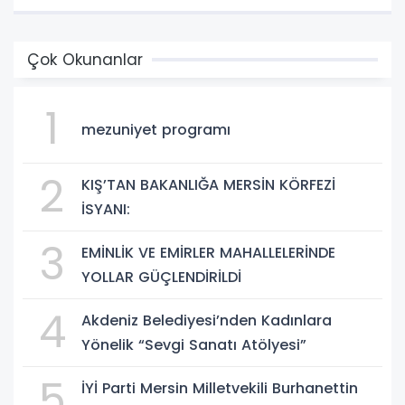
Çok Okunanlar
1
mezuniyet programı
2
KIŞ’TAN BAKANLIĞA MERSİN KÖRFEZİ
İSYANI:
3
EMİNLİK VE EMİRLER MAHALLELERİNDE
YOLLAR GÜÇLENDİRİLDİ
4
Akdeniz Belediyesi’nden Kadınlara
Yönelik “Sevgi Sanatı Atölyesi”
5
İYİ Parti Mersin Milletvekili Burhanettin