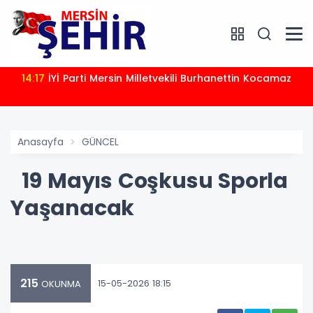
14:17
İYİ Parti Mersin Milletvekili Burhanettin Kocamaz
Anasayfa
GÜNCEL
19 Mayıs Coşkusu Sporla
Yaşanacak
215
15-05-2026 18:15
OKUNMA