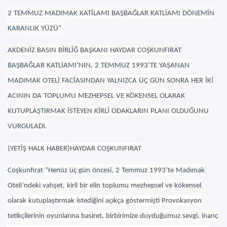
2 TEMMUZ MADIMAK KATİLAMI BAŞBAĞLAR KATLİAMI DÖNEMİN
KARANLIK YÜZÜ”
AKDENİZ BASIN BİRLİĞ BAŞKANI HAYDAR COŞKUNFIRAT
BAŞBAĞLAR KATLİAMI’NIN, 2 TEMMUZ 1993’TE YAŞANAN
MADIMAK OTELİ FACİASINDAN YALNIZCA ÜÇ GÜN SONRA HER İKİ
ACININ DA TOPLUMU MEZHEPSEL VE KÖKENSEL OLARAK
KUTUPLAŞTIRMAK İSTEYEN KİRLİ ODAKLARIN PLANI OLDUĞUNU
VURGULADI.
(YETİŞ HALK HABER)HAYDAR COŞKUNFIRAT
Coşkunfırat “Henüz üç gün öncesi, 2 Temmuz 1993’te Madımak
Oteli’ndeki vahşet, kirli bir elin toplumu mezhepsel ve kökensel
olarak kutuplaştırmak istediğini açıkça göstermişti Provokasyon
tetikçilerinin oyunlarına basiret, birbirimize duyduğumuz sevgi, inanç