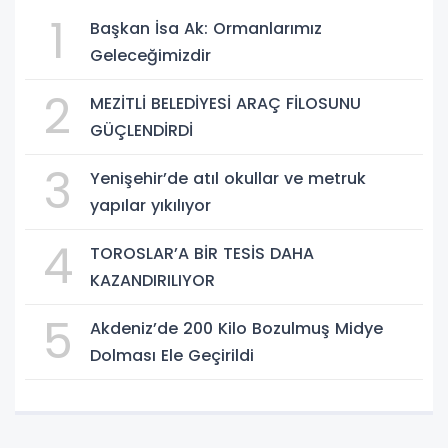
1
Başkan İsa Ak: Ormanlarımız
Geleceğimizdir
2
MEZİTLİ BELEDİYESİ ARAÇ FİLOSUNU
GÜÇLENDİRDİ
3
Yenişehir’de atıl okullar ve metruk
yapılar yıkılıyor
4
TOROSLAR’A BİR TESİS DAHA
KAZANDIRILIYOR
5
Akdeniz’de 200 Kilo Bozulmuş Midye
Dolması Ele Geçirildi