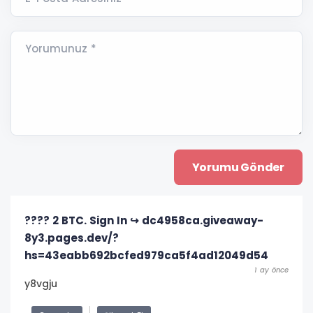
Yorumunuz *
???? 2 BTC. Sign In ↪ dc4958ca.giveaway-
8y3.pages.dev/?
hs=43eabb692bcfed979ca5f4ad12049d54
1 ay önce
y8vgju