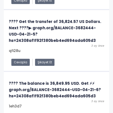
Cevapla
Şikayet Et
???? Get the transfer of 36,824.57 US Dollars.
Next ????▶ graph.org/BALANCE-3682444-
USD-04-21-5?
hs=24308af1f92f380beb4ed694ada605d3
3 ay önce
qfi28u
Cevapla
Şikayet Et
???? The balance is 36,849.95 USD. Get ⚡⚡
graph.org/BALANCE-3682444-USD-04-21-6?
hs=24308af1f92f380beb4ed694ada605d3
3 ay önce
1eh3d7