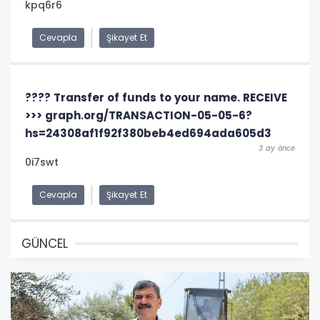
kpq6r6
Cevapla
Şikayet Et
???? Transfer of funds to your name. RECEIVE
>>> graph.org/TRANSACTION-05-05-6?
hs=24308af1f92f380beb4ed694ada605d3
3 ay önce
0i7swt
Cevapla
Şikayet Et
GÜNCEL