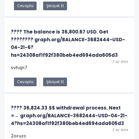
Cevapla
Şikayet Et
???? The balance is 36,800.67 USD. Get
???????? graph.org/BALANCE-3682444-USD-
04-21-6?
hs=24308af1f92f380beb4ed694ada605d3
3 ay önce
svhqn7
Cevapla
Şikayet Et
???? 36,824.33 $$ withdrawal process. Next
⭐→ graph.org/BALANCE-3682444-USD-04-21-
4?hs=24308af1f92f380beb4ed694ada605d3
3 ay önce
2oruzc