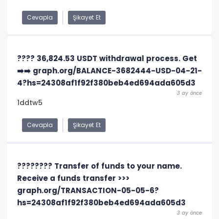
Cevapla
Şikayet Et
???? 36,824.53 USDT withdrawal process. Get
➡️➡️ graph.org/BALANCE-3682444-USD-04-21-
4?hs=24308af1f92f380beb4ed694ada605d3
3 ay önce
1ddtw5
Cevapla
Şikayet Et
???????? Transfer of funds to your name.
Receive a funds transfer >>>
graph.org/TRANSACTION-05-05-6?
hs=24308af1f92f380beb4ed694ada605d3
3 ay önce