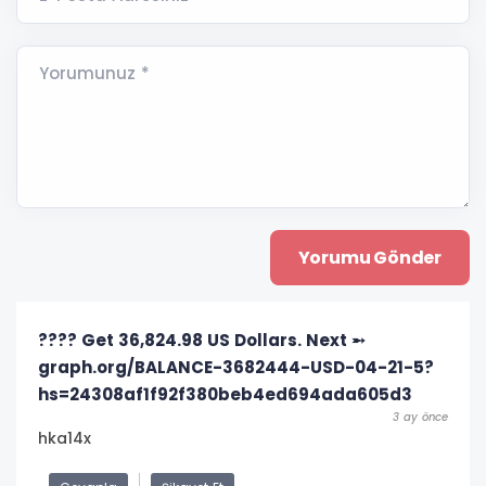
Yorumunuz *
???? Get 36,824.98 US Dollars. Next ➵
graph.org/BALANCE-3682444-USD-04-21-5?
hs=24308af1f92f380beb4ed694ada605d3
3 ay önce
hka14x