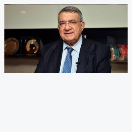
Ürün Deseni ve Hasat Takvimini Etkin
Yönetmeliyiz
TÜİK verilerine göre Mersin, Türkiye tarım
alanlarının yüzde 1,4’üne ve kayıtlı çiftçi
sayısının yüzde 1,8’ine sahip olmasına rağmen;