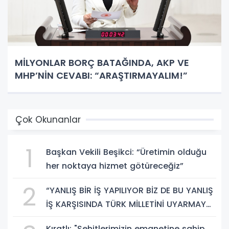
MİLYONLAR BORÇ BATAĞINDA, AKP VE
MHP’NİN CEVABI: “ARAŞTIRMAYALIM!”
Çok Okunanlar
1
Başkan Vekili Beşikci: “Üretimin olduğu
her noktaya hizmet götüreceğiz”
2
“YANLIŞ BİR İŞ YAPILIYOR BİZ DE BU YANLIŞ
İŞ KARŞISINDA TÜRK MİLLETİNİ UYARMAYA
DEVAM EDECEĞİZ”
Kıratlı: "Şehitlerimizin emanetine sahip