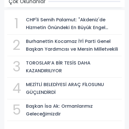
Çok Okunanlar
1
CHP'li Semih Palamut: "Akdeniz'de
Hizmetin Önündeki En Büyük Engel
Şeffaflıktan Uzak Yönetim Anlayışıdır"
2
Burhanettin Kocamaz İYİ Parti Genel
Başkan Yardımcısı ve Mersin Milletvekili
3
TOROSLAR’A BİR TESİS DAHA
KAZANDIRILIYOR
4
MEZİTLİ BELEDİYESİ ARAÇ FİLOSUNU
GÜÇLENDİRDİ
5
Başkan İsa Ak: Ormanlarımız
Geleceğimizdir