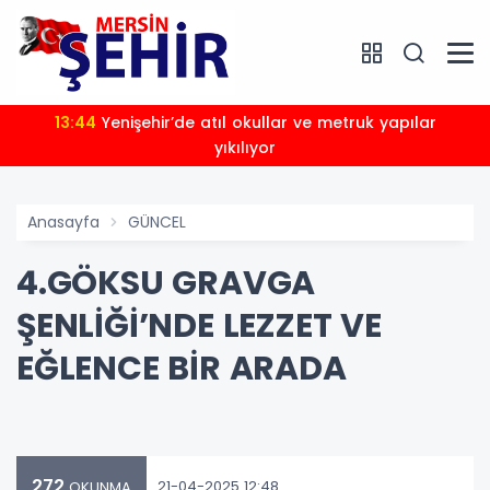
13:44
Başkan İsa Ak: Ormanlarımız Geleceğimizdir
Anasayfa
GÜNCEL
4.GÖKSU GRAVGA
ŞENLİĞİ’NDE LEZZET VE
EĞLENCE BİR ARADA
272
21-04-2025 12:48
OKUNMA