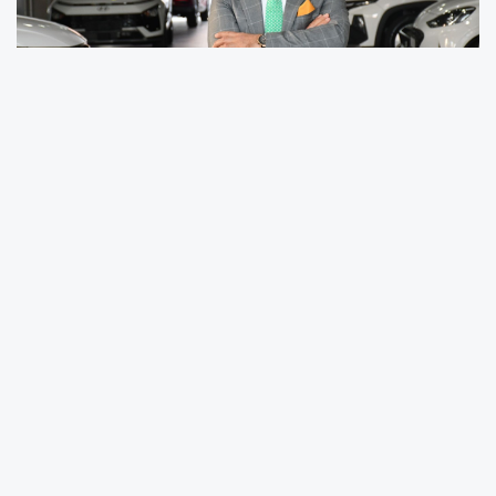
Elektrikli araç satışlarında yüzde 45’lik
yükseliş
Mersin merkezli Derya Otomotiv Yönetim
Kurulu Başkanı ve TÜRKONFED Yönetim Kurulu
Üyesi Hüseyin Kış, çevreci ulaşımın simgesi
haline gelen elektrikli araçlara yönelik güvenin
hızla arttığını vurguladı. Türkiye genelinde
elektrikli araç piyasasında canlılık dikkat