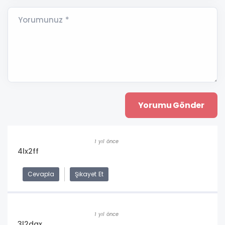
Yorumunuz *
1 yıl önce
4lx2ff
Cevapla
Şikayet Et
1 yıl önce
3l2dgx