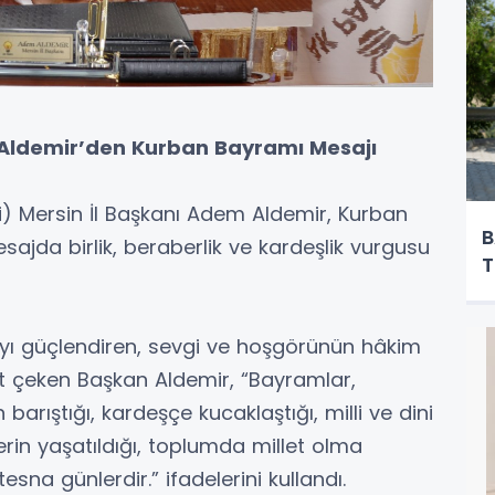
 Aldemir’den Kurban Bayramı Mesajı
ti) Mersin İl Başkanı Adem Aldemir, Kurban
B
ajda birlik, beraberlik ve kardeşlik vurgusu
T
ı güçlendiren, sevgi ve hoşgörünün hâkim
t çeken Başkan Aldemir, “Bayramlar,
 barıştığı, kardeşçe kucaklaştığı, milli ve dini
erin yaşatıldığı, toplumda millet olma
sna günlerdir.” ifadelerini kullandı.