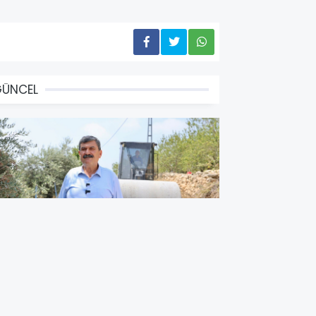
GÜNCEL
AŞKAN YILDIZ, SAHADAKİ
ALIŞMALARI YERİNDE İNCELEDİ