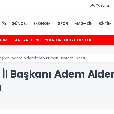
Yazarlar
GÜNCEL
EKONOMİ
SPOR
MAGAZİN
EĞİTİM
HMET SERKAN TUNCER’DEN ÜRETİCİYE DESTEK:
l Başkanı Adem Aldemir’den Kurban Bayramı Mesajı
n İl Başkanı Adem Ald
ı