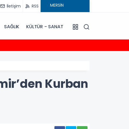
İletişim
RSS
SAĞLIK
KÜLTÜR - SANAT
21:31
Burhane
emir’den Kurban