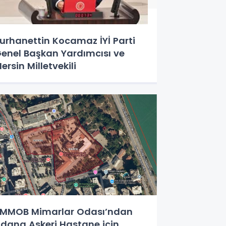
urhanettin Kocamaz İYİ Parti
enel Başkan Yardımcısı ve
ersin Milletvekili
MMOB Mimarlar Odası’ndan
dana Askeri Hastane için