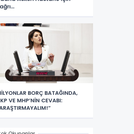
ağrı…
İLYONLAR BORÇ BATAĞINDA,
KP VE MHP’NİN CEVABI:
ARAŞTIRMAYALIM!”
ok Okunanlar