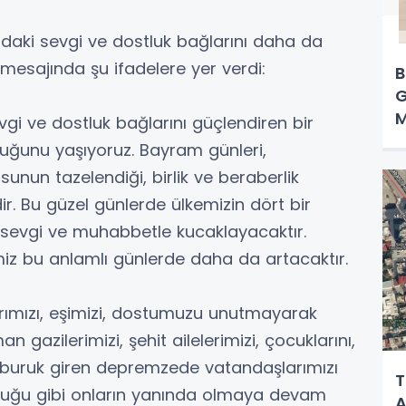
daki sevgi ve dostluk bağlarını daha da
 mesajında şu ifadelere yer verdi:
B
G
M
sevgi ve dostluk bağlarını güçlendiren bir
ğunu yaşıyoruz. Bayram günleri,
unun tazelendiği, birlik ve beraberlik
r. Bu güzel günlerde ülkemizin dört bir
i sevgi ve muhabbetle kucaklayacaktır.
miz bu anlamlı günlerde daha da artacaktır.
rımızı, eşimizi, dostumuzu unutmayarak
 gazilerimizi, şehit ailelerimizi, çocuklarını,
ma buruk giren depremzede vatandaşlarımızı
T
uğu gibi onların yanında olmaya devam
A