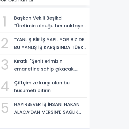
1
Başkan Vekili Beşikci:
“Üretimin olduğu her noktaya
hizmet götüreceğiz”
2
“YANLIŞ BİR İŞ YAPILIYOR BİZ DE
BU YANLIŞ İŞ KARŞISINDA TÜRK
MİLLETİNİ UYARMAYA DEVAM
3
Kıratlı: "Şehitlerimizin
EDECEĞİZ”
emanetine sahip çıkacak,
kardeşliğimizi güçlendireceğiz"
4
Çiftçimize karşı olan bu
husumeti bitirin
5
HAYIRSEVER İŞ İNSANI HAKAN
ALACA’DAN MERSİN’E SAĞLIK
YATIRIMI