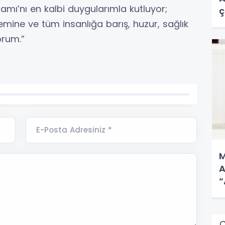
amı’nı en kalbi duygularımla kutluyor;
ç
emine ve tüm insanlığa barış, huzur, sağlık
orum.”
E-Posta Adresiniz *
M
A
“
Ç