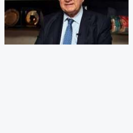
Mersin’in Geleceğine Tarım ve Gıda Yatırımları
Yön Veriyor
Sanayi ve Teknoloji Bakanlığı tarafından
açıklanan Yerel Kalkınma Hamlesi Programı
2025 yılı sonuçları, Mersin’in gelecekteki
kalkınma vizyonunun önemli ölçüde tarım ve
gıda temelinde şekilleneceğini göstermektedir.