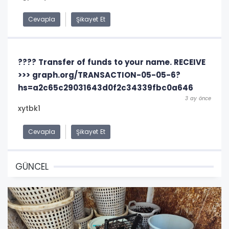
Cevapla
Şikayet Et
???? Transfer of funds to your name. RECEIVE
>>> graph.org/TRANSACTION-05-05-6?
hs=a2c65c29031643d0f2c34339fbc0a646
3 ay önce
xytbk1
Cevapla
Şikayet Et
GÜNCEL