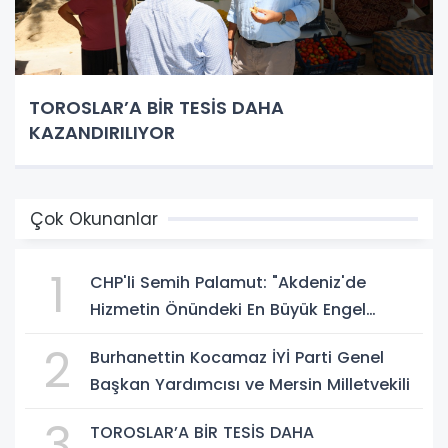
TOROSLAR’A BİR TESİS DAHA
KAZANDIRILIYOR
Çok Okunanlar
1
CHP'li Semih Palamut: "Akdeniz'de
Hizmetin Önündeki En Büyük Engel
Şeffaflıktan Uzak Yönetim Anlayışıdır"
2
Burhanettin Kocamaz İYİ Parti Genel
Başkan Yardımcısı ve Mersin Milletvekili
3
TOROSLAR’A BİR TESİS DAHA