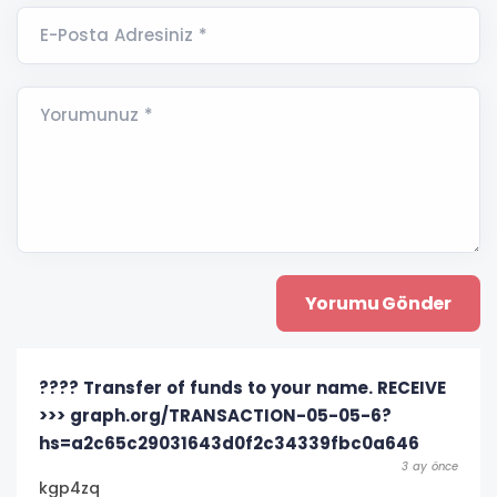
E-Posta Adresiniz *
Yorumunuz *
???? Transfer of funds to your name. RECEIVE
>>> graph.org/TRANSACTION-05-05-6?
hs=a2c65c29031643d0f2c34339fbc0a646
3 ay önce
kgp4zq