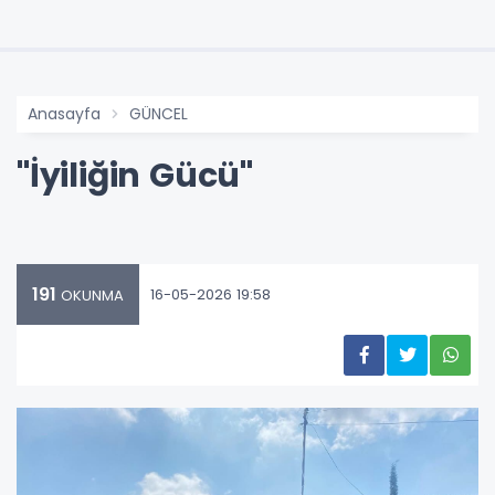
Anasayfa
GÜNCEL
"İyiliğin Gücü"
191
16-05-2026 19:58
OKUNMA