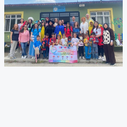
Şevket Pozcu Kız Mesleki ve Teknik Anadolu
Lisesi Çocuk Gelişimi ve Eğitimi Alanı
öğrencileri, sahneledikleri "İyiliğin Gücü" adlı
çocuk tiyatrosuyla minik yüreklere dokundu.
Emirler Köyü İlkokulu ve Değirmençay İlkokulu