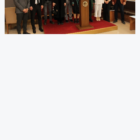
“ENGELSİZ YAŞAM SADECE HAK DEĞİL, ÇAĞDAŞ
TOPLUM OLMANIN TEMEL GEREĞİDİR”
Mersin Barosu Engelli Hakları Komisyonu Üyesi
Av. Esra Şerbet Güzel, 3 Aralık Dünya Engelliler
Günü nedeniyle yaptığı basın açıklamasında
engelli vatandaşların ve engelli avukatların
yaşadığı yapısal sorunlara değinerek, adalete
erişimin herkes için engelsiz olması gerektiğini