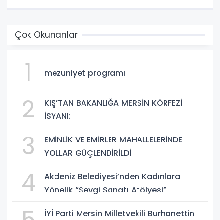
Çok Okunanlar
1
mezuniyet programı
2
KIŞ’TAN BAKANLIĞA MERSİN KÖRFEZİ
İSYANI:
3
EMİNLİK VE EMİRLER MAHALLELERİNDE
YOLLAR GÜÇLENDİRİLDİ
4
Akdeniz Belediyesi’nden Kadınlara
Yönelik “Sevgi Sanatı Atölyesi”
5
İYİ Parti Mersin Milletvekili Burhanettin