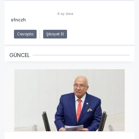
8 ay önce
sfnczh
Cevapla
Şikayet Et
GÜNCEL