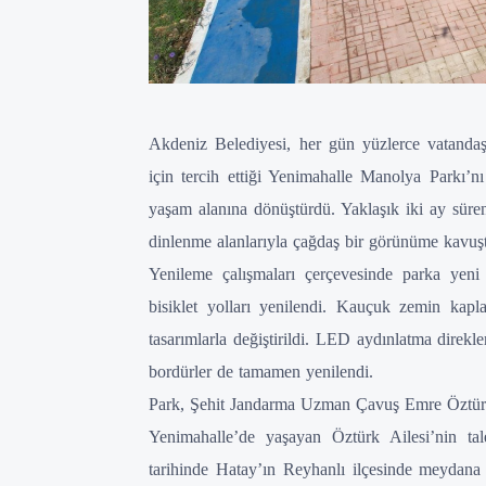
Akdeniz Belediyesi, her gün yüzlerce vatanda
için tercih ettiği Yenimahalle Manolya Parkı’
yaşam alanına dönüştürdü. Yaklaşık iki ay sür
dinlenme alanlarıyla çağdaş bir görünüme kavuş
Yenileme çalışmaları çerçevesinde parka yeni
bisiklet yolları yenilendi. Kauçuk zemin kap
tasarımlarla değiştirildi. LED aydınlatma direkle
bordürler de tamamen yenilendi.
Park, Şehit Jandarma Uzman Çavuş Emre Öztürk
Yenimahalle’de yaşayan Öztürk Ailesi’nin t
tarihinde Hatay’ın Reyhanlı ilçesinde meydana