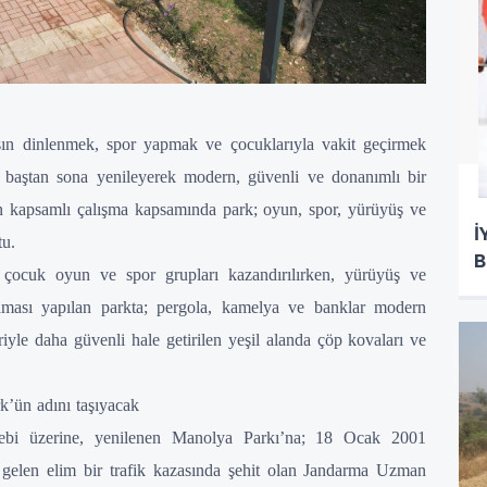
şın dinlenmek, spor yapmak ve çocuklarıyla vakit geçirmek
nı baştan sona yenileyerek modern, güvenli ve donanımlı bir
en kapsamlı çalışma kapsamında park; oyun, spor, yürüyüş ve
İ
tu.
B
 çocuk oyun ve spor grupları kazandırılırken, yürüyüş ve
laması yapılan parkta; pergola, kamelya ve banklar modern
riyle daha güvenli hale getirilen yeşil alanda çöp kovaları ve
’ün adını taşıyacak
alebi üzerine, yenilenen Manolya Parkı’na; 18 Ocak 2001
 gelen elim bir trafik kazasında şehit olan Jandarma Uzman