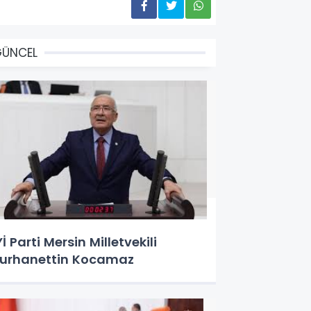
GÜNCEL
Yİ Parti Mersin Milletvekili
urhanettin Kocamaz