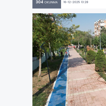
304
16-12-2025 13:28
OKUNMA