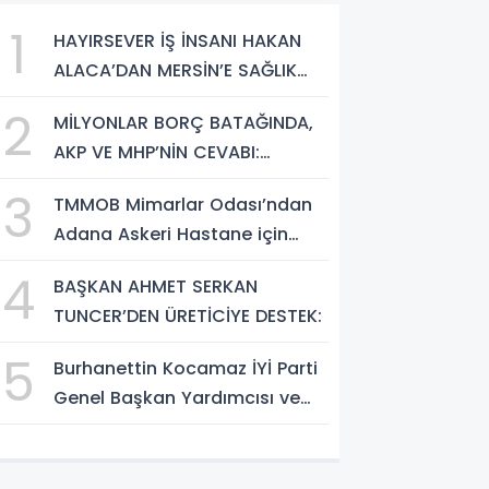
1
HAYIRSEVER İŞ İNSANI HAKAN
ALACA’DAN MERSİN’E SAĞLIK
YATIRIMI
2
MİLYONLAR BORÇ BATAĞINDA,
AKP VE MHP’NİN CEVABI:
“ARAŞTIRMAYALIM!”
3
TMMOB Mimarlar Odası’ndan
Adana Askeri Hastane için
çağrı…
4
BAŞKAN AHMET SERKAN
TUNCER’DEN ÜRETİCİYE DESTEK:
5
Burhanettin Kocamaz İYİ Parti
Genel Başkan Yardımcısı ve
Mersin Milletvekili