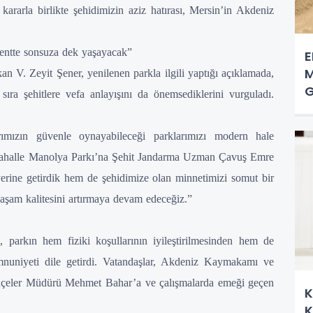
ararla birlikte şehidimizin aziz hatırası, Mersin’in Akdeniz
kentte sonsuza dek yaşayacak”
E
M
V. Zeyit Şener, yenilenen parkla ilgili yaptığı açıklamada,
G
 sıra şehitlere vefa anlayışını da önemsediklerini vurguladı.
arımızın güvenle oynayabileceği parklarımızı modern hale
mahalle Manolya Parkı’na Şehit Jandarma Uzman Çavuş Emre
yerine getirdik hem de şehidimize olan minnetimizi somut bir
yaşam kalitesini artırmaya devam edeceğiz.”
, parkın hem fiziki koşullarının iyileştirilmesinden hem de
mnuniyeti dile getirdi. Vatandaşlar, Akdeniz Kaymakamı ve
hçeler Müdürü Mehmet Bahar’a ve çalışmalarda emeği geçen
K
K