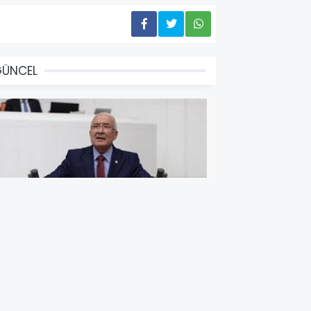
GÜNCEL
Yİ Parti Mersin Milletvekili
urhanettin Kocamaz