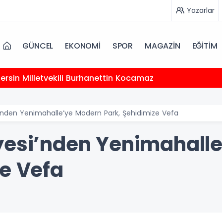
Yazarlar
GÜNCEL
EKONOMİ
SPOR
MAGAZİN
EĞİTİM
 Mersin Milletvekili Burhanettin Kocamaz
i’nden Yenimahalle’ye Modern Park, Şehidimize Vefa
yesi’nden Yenimahall
ze Vefa