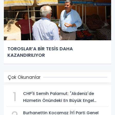
TOROSLAR’A BİR TESİS DAHA
KAZANDIRILIYOR
Çok Okunanlar
1
CHP'li Semih Palamut: "Akdeniz'de
Hizmetin Önündeki En Büyük Engel
Şeffaflıktan Uzak Yönetim Anlayışıdır"
Burhanettin Kocamaz İYİ Parti Genel