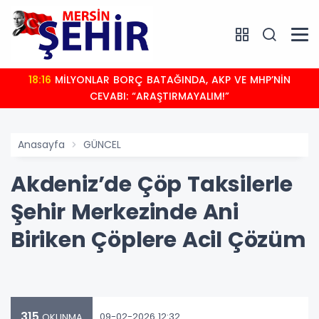
18:16
MİLYONLAR BORÇ BATAĞINDA, AKP VE MHP’NİN
CEVABI: “ARAŞTIRMAYALIM!”
Anasayfa
GÜNCEL
Akdeniz’de Çöp Taksilerle
Şehir Merkezinde Ani
Biriken Çöplere Acil Çözüm
315
09-02-2026 12:32
OKUNMA