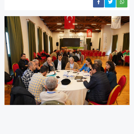
Yenişehir’in ‘Mikroiklim’ devrimi Ayvalık’ta