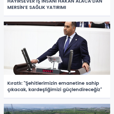
HAYIRSEVER İŞ İNSANI HAKAN ALACA’DAN
MERSİN’E SAĞLIK YATIRIMI
Kıratlı: "Şehitlerimizin emanetine sahip
çıkacak, kardeşliğimizi güçlendireceğiz"