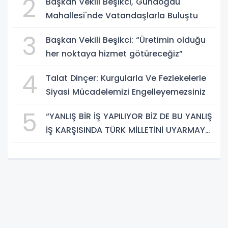
2
Başkan Vekili Beşikci, Gündoğdu
Mahallesi'nde Vatandaşlarla Buluştu
3
Başkan Vekili Beşikci: “Üretimin olduğu
her noktaya hizmet götüreceğiz”
4
Talat Dinçer: Kurgularla Ve Fezlekelerle
Siyasi Mücadelemizi Engelleyemezsiniz
5
“YANLIŞ BİR İŞ YAPILIYOR BİZ DE BU YANLIŞ
İŞ KARŞISINDA TÜRK MİLLETİNİ UYARMAYA
DEVAM EDECEĞİZ”