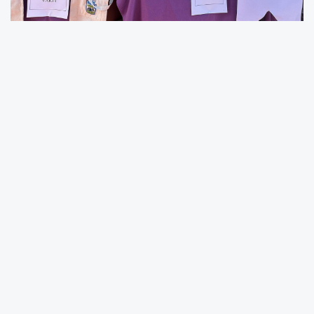
Mersin Barosu Kadın Hakları Merkezi,
farkındalık yaratmak amacıyla Galatasaray
Meydanı’nda stant açarak, vatandaşları
toplumsal cinsiyet eşitsizliği ve kadına yönelik
şiddete karşı bilgilendirdi.
Mersin Büyükşehir Belediye Başkanı Vahap
Seçer, eşi Meral Seçer ve CHP Mezitli İlçe
Başkanı Av. Ulaş Yılmaz'ın da ziyaret ederek
destek verdiği stant, kadınlar ve erkekler
tarafından yoğun ilgi gördü.
Mersin Barosu Yönetim Kurulu Üyesi Av.