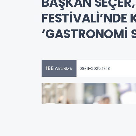
BAŞKAN SEÇER,
FESTİVALİ’NDE 
‘GASTRONOMİ S
155
08-11-2025 17:18
OKUNMA