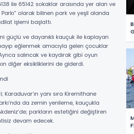
5138 ile 65142 sokaklar arasında yer alan ve
 Parkı” olarak bilinen park ve yeşil alanda
ilat işlemi başlattı.
B
G
i güçlü ve dayanıklı kauçuk ile kaplayan
 oynayıp eğlenmek amacıyla gelen çocuklar
 Ayrıca salıncak ve kaydırak gibi oyun
ın diğer eksikliklerini de giderdi.
ndi
i; Karaduvar’ın yanı sıra Kiremithane
arkı’nda da zemin yenileme, kauçukla
kdeniz’de; parkların estetiğini değiştiren
M
intisiz devam edecek.
F