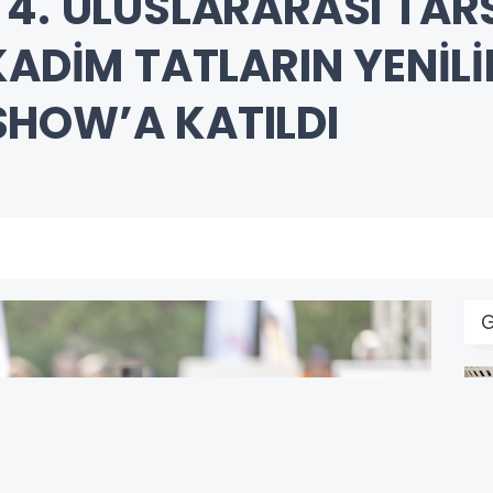
 4. ULUSLARARASI TAR
KADİM TATLARIN YENİL
HOW’A KATILDI