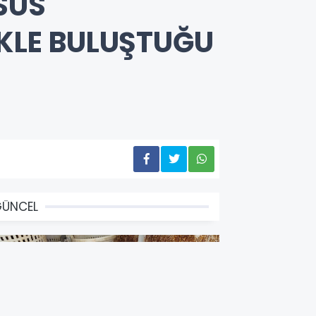
SUS
İKLE BULUŞTUĞU
GÜNCEL