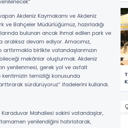
yenilenecek”
 yapan Akdeniz Kaymakamı ve Akdeniz
ark ve Bahçeler Müdürlüğümüz, hazırladığı
larında bulunan ancak ihmal edilen park ve
na aralıksız devam ediyor. Amacımız,
up arttırmakla birlikte vatandaşlarımızın
çirebileceği mekânlar oluşturmak. Akdeniz
zın yenilenmesi, gerek yol ve asfalt
T
 kentimizin temizliği konusunda
K
 arttırarak sürdürüyoruz” ifadelerini kullandı.
Ç
 Karaduvar Mahallesi sakini vatandaşlar,
 tamamen yenilendiğini hatırlatarak,