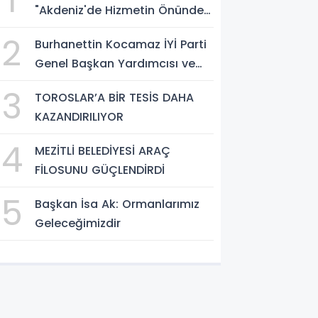
1
"Akdeniz'de Hizmetin Önündeki
En Büyük Engel Şeffaflıktan
2
Burhanettin Kocamaz İYİ Parti
Uzak Yönetim Anlayışıdır"
Genel Başkan Yardımcısı ve
Mersin Milletvekili
3
TOROSLAR’A BİR TESİS DAHA
KAZANDIRILIYOR
4
MEZİTLİ BELEDİYESİ ARAÇ
FİLOSUNU GÜÇLENDİRDİ
5
Başkan İsa Ak: Ormanlarımız
Geleceğimizdir