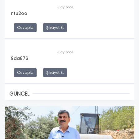
3 ay önce
ntu2oo
Cevapla
Şikayet Et
3 ay önce
9da876
Cevapla
Şikayet Et
GÜNCEL