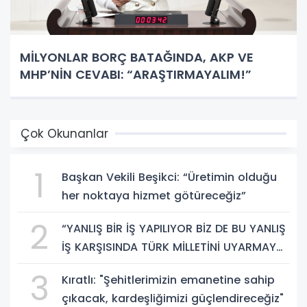
MİLYONLAR BORÇ BATAĞINDA, AKP VE
MHP’NİN CEVABI: “ARAŞTIRMAYALIM!”
Çok Okunanlar
1
Başkan Vekili Beşikci: “Üretimin olduğu
her noktaya hizmet götüreceğiz”
2
“YANLIŞ BİR İŞ YAPILIYOR BİZ DE BU YANLIŞ
İŞ KARŞISINDA TÜRK MİLLETİNİ UYARMAYA
DEVAM EDECEĞİZ”
3
Kıratlı: "Şehitlerimizin emanetine sahip
çıkacak, kardeşliğimizi güçlendireceğiz"