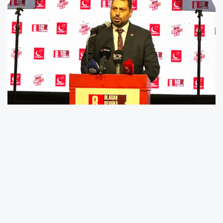
Bilal Oğuz: Vahap Seçer’e Yeni Görevinde
Başarılar Diliyorum
Saadet Partisi Mersin İl Başkanı Bilal Oğuz,
Mersin Büyükşehir Belediye Başkanı Vahap
Seçer’in Türkiye Belediyeler Birliği’ne yeniden
seçilmesi dolayısıyla tebrik mesajı yayımladı.