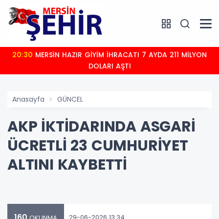
20:30
MERSİN HAZIR GİYİM İHRACATI 7 AYDA 211 MİLYON
DOLARI AŞTI
Anasayfa
GÜNCEL
AKP İKTİDARINDA ASGARİ
ÜCRETLİ 23 CUMHURİYET
ALTINI KAYBETTİ
160
29-06-2026 13:34
OKUNMA