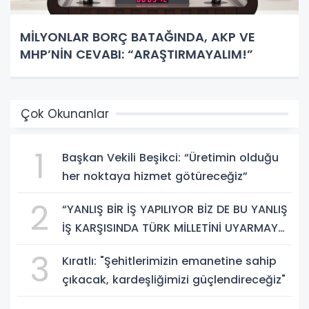
MİLYONLAR BORÇ BATAĞINDA, AKP VE
MHP’NİN CEVABI: “ARAŞTIRMAYALIM!”
Çok Okunanlar
1
Başkan Vekili Beşikci: “Üretimin olduğu
her noktaya hizmet götüreceğiz”
2
“YANLIŞ BİR İŞ YAPILIYOR BİZ DE BU YANLIŞ
İŞ KARŞISINDA TÜRK MİLLETİNİ UYARMAYA
DEVAM EDECEĞİZ”
3
Kıratlı: "Şehitlerimizin emanetine sahip
çıkacak, kardeşliğimizi güçlendireceğiz"