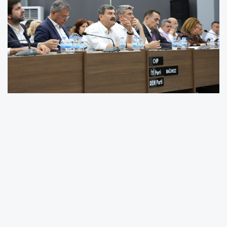
TOROSLAR’DA 7. ETAP İMAR PLANI TAMAMLANDI
-TOROSLAR’DA KENTLEŞME VE YATIRIM HAMLESİ
HIZ KAZANIYOR
-YENİ YAŞAM VE ÜRETİM ALANLARININ ÖNÜ
AÇILIYOR