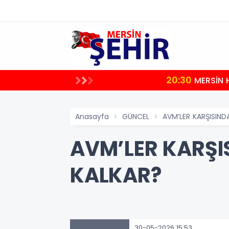
20:30
uştu
MERSİN 
Anasayfa
GÜNCEL
AVM’LER KARŞISIND
AVM’LER KARŞI
KALKAR?
30-05-2026 15:53