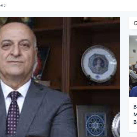
:57
B
M
B