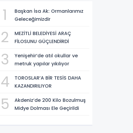
1
Başkan İsa Ak: Ormanlarımız
Geleceğimizdir
2
MEZİTLİ BELEDİYESİ ARAÇ
FİLOSUNU GÜÇLENDİRDİ
3
Yenişehir’de atıl okullar ve
metruk yapılar yıkılıyor
4
TOROSLAR’A BİR TESİS DAHA
KAZANDIRILIYOR
5
Akdeniz’de 200 Kilo Bozulmuş
Midye Dolması Ele Geçirildi