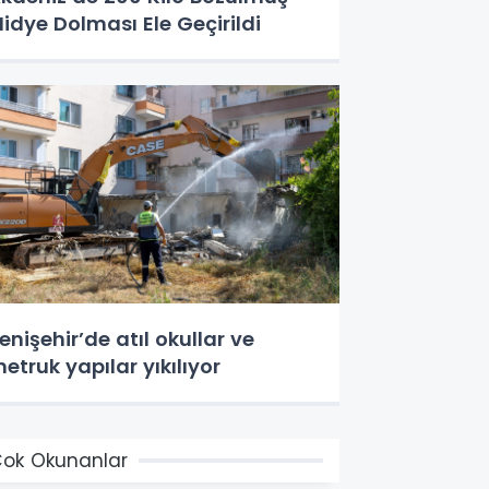
idye Dolması Ele Geçirildi
enişehir’de atıl okullar ve
etruk yapılar yıkılıyor
ok Okunanlar