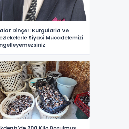
alat Dinçer: Kurgularla Ve
ezlekelerle Siyasi Mücadelemizi
ngelleyemezsiniz
kdeniz’de 200 Kilo Bozulmuş