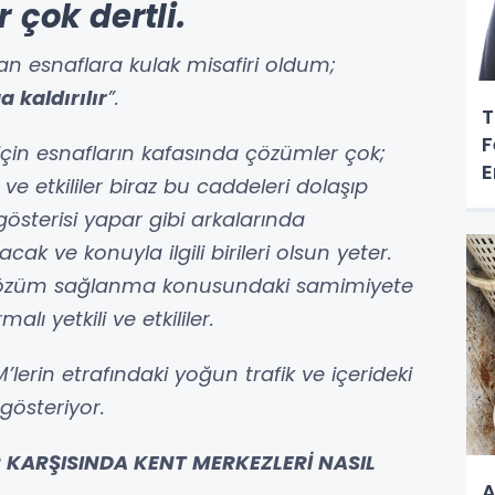
çok dertli.
an esnaflara kulak misafiri oldum;
a kaldırılır
”.
T
F
için esnafların kafasında çözümler çok;
E
 ve etkililer biraz bu caddeleri dolaşıp
österisi yapar gibi arkalarında
cak ve konuyla ilgili birileri olsun yeter.
 çözüm sağlanma konusundaki samimiyete
lı yetkili ve etkililer.
erin etrafındaki yoğun trafik ve içerideki
gösteriyor.
 KARŞISINDA KENT MERKEZLERİ NASIL
A