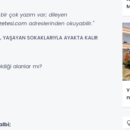
M
ir çok yazım var; dileyen
etesi.com
adreslerinden okuyabilir."
L, YAŞAYAN SOKAKLARIYLA AYAKTA KALIR
ldiği alanlar mı?
Y
m
Ç
albi;