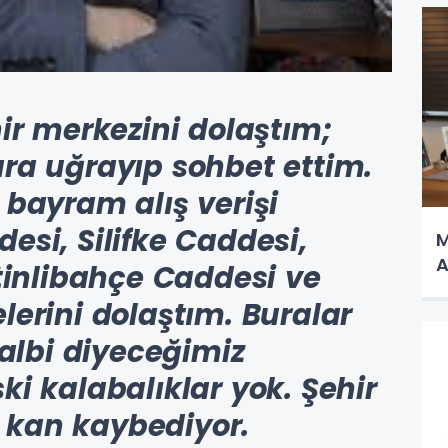
hir merkezini dolaştım;
ra uğrayıp sohbet ettim.
 bayram alış verişi
esi, Silifke Caddesi,
M
A
ytinlibahçe Caddesi ve
lerini dolaştım. Buralar
kalbi diyeceğimiz
ki kalabalıklar yok. Şehir
 kan kaybediyor.