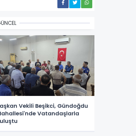
GÜNCEL
aşkan Vekili Beşikci, Gündoğdu
ahallesi'nde Vatandaşlarla
uluştu