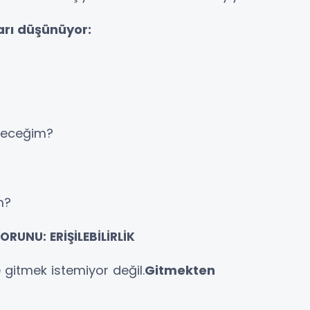
arı düşünüyor:
ereceğim?
m?
RUNU: ERİŞİLEBİLİRLİK
gitmek istemiyor değil.
Gitmekten