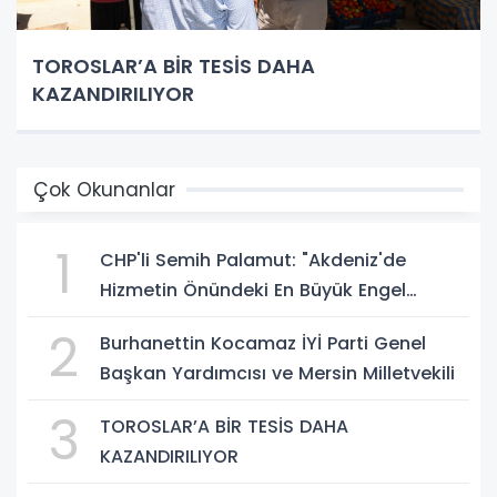
TOROSLAR’A BİR TESİS DAHA
KAZANDIRILIYOR
Çok Okunanlar
1
CHP'li Semih Palamut: "Akdeniz'de
Hizmetin Önündeki En Büyük Engel
Şeffaflıktan Uzak Yönetim Anlayışıdır"
2
Burhanettin Kocamaz İYİ Parti Genel
Başkan Yardımcısı ve Mersin Milletvekili
3
TOROSLAR’A BİR TESİS DAHA
KAZANDIRILIYOR