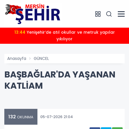
13:44
Yenişehir’de atıl okullar ve metruk yapılar
yıkılıyor
Anasayfa
GÜNCEL
BAŞBAĞLAR'DA YAŞANAN
KATLİAM
132
05-07-2026 21:04
OKUNMA