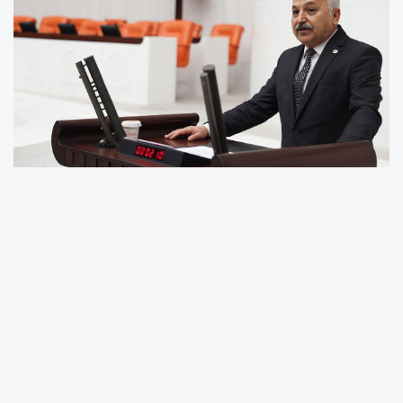
Talat Dinçer: “Diyanet 5 ayda 74,6 milyar TL'yi
tam olarak nereye harcadı?”
“Vatandaş kemer sıkarken kamu kurumları
neden rekor harcamalara devam ediyor?”
CHP Mersin Milletvekili Talat Dinçer, Diyanet