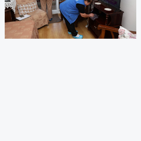
AKDENİZ BELEDİYESİ’NDEN YÜZLERİ GÜLDÜREN
HİZMET: EVLER BAYRAMA HAZIRLANIYOR
Akdeniz Belediyesi, sosyal belediyecilik anlayışı kapsamında
ilçede yaşayan şehit ve gazi aileleri ile dezavantajlı vatandaşların
yaşam kalitesini artırmaya yönelik yürüttüğü temizlik ve kişisel
bakım çalışmalarını, yaklaşan bayram öncesinde hızlandırdı.
Akdeniz Belediyesi Kadın ve Aile Hizmetleri Müdürlüğü
ekipleri tarafından yürütülen çalışmalar yaşlı, engelli, kimsesiz ve
gündelik ihtiyaçlarını tek başına karşılayamayacak durumda olan