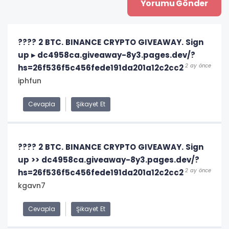
???? 2 BTC. BINANCE CRYPTO GIVEAWAY. Sign
up ▸ dc4958ca.giveaway-8y3.pages.dev/?
2 ay önce
hs=26f536f5c456fede191da201a12c2cc2
iphfun
Cevapla
Şikayet Et
???? 2 BTC. BINANCE CRYPTO GIVEAWAY. Sign
up >> dc4958ca.giveaway-8y3.pages.dev/?
2 ay önce
hs=26f536f5c456fede191da201a12c2cc2
kgavn7
Cevapla
Şikayet Et