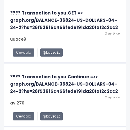
???? Transaction to you.GET =>
graph.org/BALANCE-36824-US-DOLLARS-04-
24-2?hs=26f536f5c456fede191da201a12c2cc2
2 ay önce
uuace9
Cevapla
Şikayet Et
???? Transaction to you.Continue =>>
graph.org/BALANCE-36824-US-DOLLARS-04-
24-2?hs=26f536f5c456fede191da201a12c2cc2
2 ay önce
avl270
Cevapla
Şikayet Et