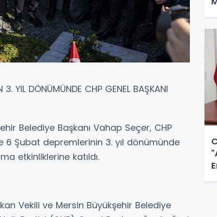
M
N 3. YIL DÖNÜMÜNDE CHP GENEL BAŞKANI
şehir Belediye Başkanı Vahap Seçer, CHP
C
kte 6 Şubat depremlerinin 3. yıl dönümünde
"
ma etkinliklerine katıldı.
E
Y
şkan Vekili ve Mersin Büyükşehir Belediye