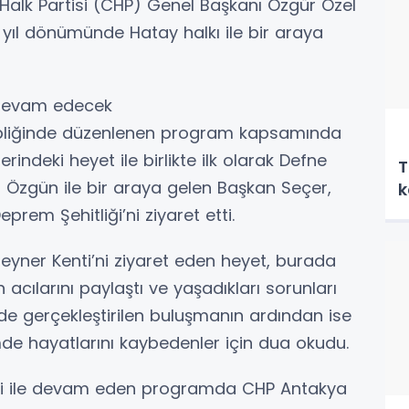
alk Partisi (CHP) Genel Başkanı Özgür Özel
. yıl dönümünde Hatay halkı ile bir araya
a devam edecek
hipliğinde düzenlenen program kapsamında
ndeki heyet ile birlikte ilk olarak Defne
T
m Özgün ile bir araya gelen Başkan Seçer,
k
eprem Şehitliği’ni ziyaret etti.
ner Kenti’ni ziyaret eden heyet, burada
acılarını paylaştı ve yaşadıkları sorunları
 de gerçekleştirilen buluşmanın ardından ise
mde hayatlarını kaybedenler için dua okudu.
reti ile devam eden programda CHP Antakya