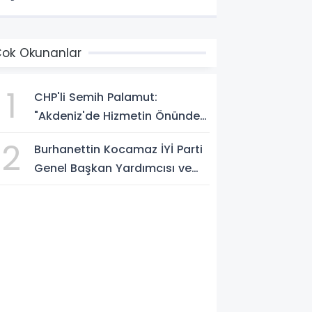
ok Okunanlar
1
CHP'li Semih Palamut:
"Akdeniz'de Hizmetin Önündeki
En Büyük Engel Şeffaflıktan
2
Burhanettin Kocamaz İYİ Parti
Uzak Yönetim Anlayışıdır"
Genel Başkan Yardımcısı ve
Mersin Milletvekili