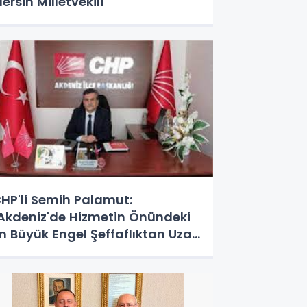
ersin Milletvekili
HP'li Semih Palamut:
Akdeniz'de Hizmetin Önündeki
n Büyük Engel Şeffaflıktan Uzak
önetim Anlayışıdır"