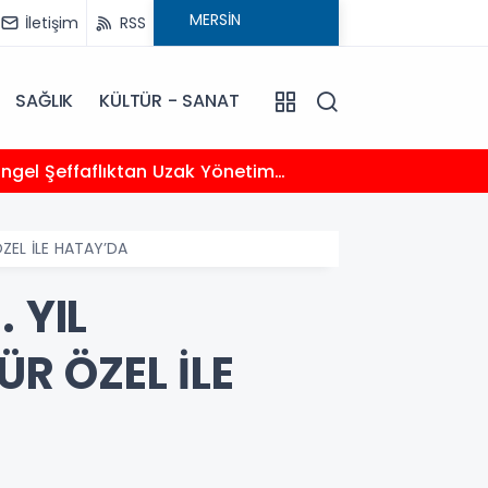
İletişim
RSS
SAĞLIK
KÜLTÜR - SANAT
13:22
Toplum
ZEL İLE HATAY’DA
 YIL
R ÖZEL İLE