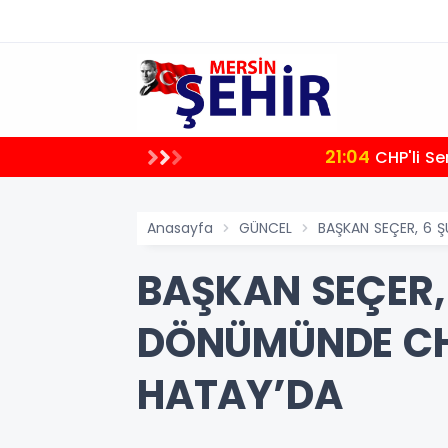
21:04
letvekili
CHP'li Semih Palamut: "Akdeniz'de Hizmetin Önündeki En Büyük Engel Şeffaflıktan Uzak Yönetim
Anlayışıdır"
Anasayfa
GÜNCEL
BAŞKAN SEÇER, 6 Ş
BAŞKAN SEÇER, 
DÖNÜMÜNDE CHP
HATAY’DA