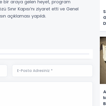
erle bir araya gelen heyet, program
 Sınır Kapısı’nı ziyaret etti ve Genel
S
ın açıklaması yapıldı.
G
D
E-Posta Adresiniz *
A
M
B