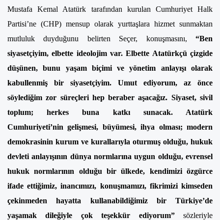
Mustafa Kemal Atatürk tarafından kurulan Cumhuriyet Halk
Partisi’ne (CHP) mensup olarak yurttaşlara hizmet sunmaktan
mutluluk duyduğunu belirten Seçer, konuşmasını,
“Ben
siyasetçiyim, elbette ideolojim var. Elbette Atatürkçü çizgide
düşünen, bunu yaşam biçimi ve yönetim anlayışı olarak
kabullenmiş bir siyasetçiyim. Umut ediyorum, az önce
söylediğim zor süreçleri hep beraber aşacağız. Siyaset, sivil
toplum; herkes buna katkı sunacak. Atatürk
Cumhuriyeti’nin gelişmesi, büyümesi, ihya olması; modern
demokrasinin kurum ve kurallarıyla oturmuş olduğu, hukuk
devleti anlayışının dünya normlarına uygun olduğu, evrensel
hukuk normlarının olduğu bir ülkede, kendimizi özgürce
ifade ettiğimiz, inancımızı, konuşmamızı, fikrimizi kimseden
çekinmeden hayatta kullanabildiğimiz bir Türkiye’de
yaşamak dileğiyle çok teşekkür ediyorum”
sözleriyle