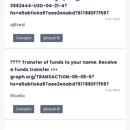
3682444-USD-04-21-4?
hs=e5abfa4a97aee2eaabd7617880f7f597
3 ay önce
uj6zwd
Cevapla
Şikayet Et
???? Transfer of funds to your name. Receive
a funds transfer >>>
graph.org/TRANSACTION-05-05-6?
hs=e5abfa4a97aee2eaabd7617880f7f597
3 ay önce
91ce0o
Cevapla
Şikayet Et