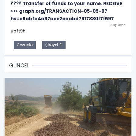
???? Transfer of funds to your name. RECEIVE
>>> graph.org/TRANSACTION-05-05-6?
hs=e5abfa4a97aee2eaabd7617880f7f597
3 ay önce
ubft9h
Cevapla
Şikayet Et
GÜNCEL