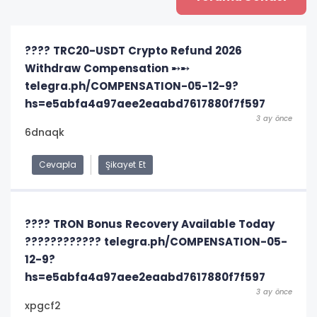
???? TRC20-USDT Crypto Refund 2026
Withdraw Compensation ➸➸
telegra.ph/COMPENSATION-05-12-9?
hs=e5abfa4a97aee2eaabd7617880f7f597
3 ay önce
6dnaqk
Cevapla
Şikayet Et
???? TRON Bonus Recovery Available Today
???????????? telegra.ph/COMPENSATION-05-
12-9?
hs=e5abfa4a97aee2eaabd7617880f7f597
3 ay önce
xpgcf2