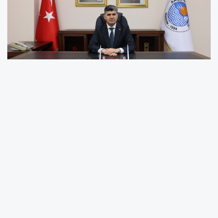
BAŞKAN V. ŞENER: "BAĞIMSIZLIK MEŞALESİNİ
GELECEĞE GENÇLERİMİZ TAŞIYACAKTIR"
Başkan V. Şener, 19 Mayıs Atatürk'ü Anma, Gençlik ve Spor
Bayramı dolayısıyla yayımladığı mesajda, Gazi Mustafa Kemal
Atatürk'ün Samsun'a çıkarak başlattığı bağımsızlık mücadelesinin
107. yıl dönümünü kutlayan bir mesaj yayımladı.
19 Mayıs 1919 tarihinin, Türk milletinin esareti reddederek