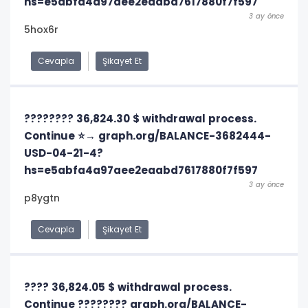
hs=e5abfa4a97aee2eaabd7617880f7f597
3 ay önce
5hox6r
Cevapla
Şikayet Et
???????? 36,824.30 $ withdrawal process.
Continue ⭐→ graph.org/BALANCE-3682444-
USD-04-21-4?
hs=e5abfa4a97aee2eaabd7617880f7f597
3 ay önce
p8ygtn
Cevapla
Şikayet Et
???? 36,824.05 $ withdrawal process.
Continue ???????? graph.org/BALANCE-