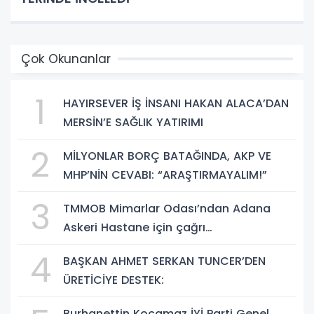
Çok Okunanlar
1
HAYIRSEVER İŞ İNSANI HAKAN ALACA’DAN
MERSİN’E SAĞLIK YATIRIMI
2
MİLYONLAR BORÇ BATAĞINDA, AKP VE
MHP’NİN CEVABI: “ARAŞTIRMAYALIM!”
3
TMMOB Mimarlar Odası’ndan Adana
Askeri Hastane için çağrı…
4
BAŞKAN AHMET SERKAN TUNCER’DEN
ÜRETİCİYE DESTEK:
Burhanettin Kocamaz İYİ Parti Genel