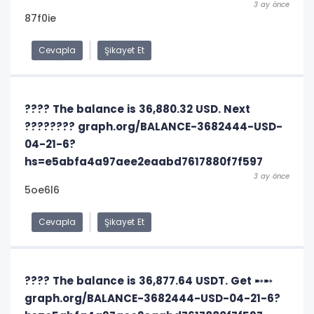
3 ay önce
87f0ie
Cevapla
Şikayet Et
???? The balance is 36,880.32 USD. Next
???????? graph.org/BALANCE-3682444-USD-
04-21-6?
hs=e5abfa4a97aee2eaabd7617880f7f597
3 ay önce
5oe6l6
Cevapla
Şikayet Et
???? The balance is 36,877.64 USDT. Get ➸➸
graph.org/BALANCE-3682444-USD-04-21-6?