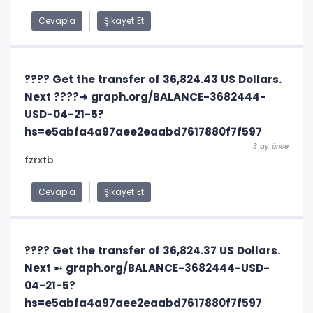
Cevapla
Şikayet Et
???? Get the transfer of 36,824.43 US Dollars.
Next ????➜ graph.org/BALANCE-3682444-
USD-04-21-5?
hs=e5abfa4a97aee2eaabd7617880f7f597
3 ay önce
fzrxtb
Cevapla
Şikayet Et
???? Get the transfer of 36,824.37 US Dollars.
Next ➵ graph.org/BALANCE-3682444-USD-
04-21-5?
hs=e5abfa4a97aee2eaabd7617880f7f597