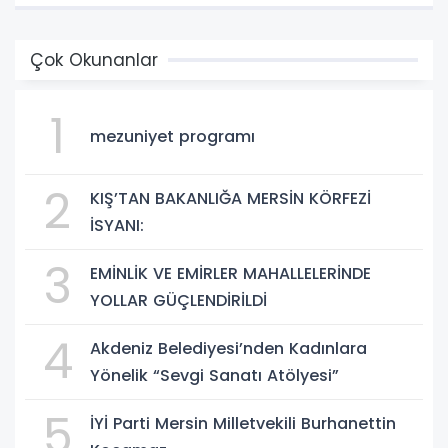
Çok Okunanlar
1
mezuniyet programı
2
KIŞ’TAN BAKANLIĞA MERSİN KÖRFEZİ
İSYANI:
3
EMİNLİK VE EMİRLER MAHALLELERİNDE
YOLLAR GÜÇLENDİRİLDİ
4
Akdeniz Belediyesi’nden Kadınlara
Yönelik “Sevgi Sanatı Atölyesi”
5
İYİ Parti Mersin Milletvekili Burhanettin