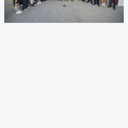
SEÇER, CHP MERSİN İL BAŞKANLIĞI’NIN
BAYRAMLAŞMA PROGRAMINA KATILDI
SEÇER:
“DÜNYANIN EN KADİM PARTİSİNDE
SİYASET YAPIYORUZ”
SEÇER, YOL ARKADAŞLARINA SESLENDİ: “BİZ
KOCAMAN BİR AİLEYİZ”
SEÇER’DEN BELEDİYE BAŞKANLARININ
TUTUKLULUĞUNA TEPKİ: “TÜRKİYE’DE HUKUK
YOK”