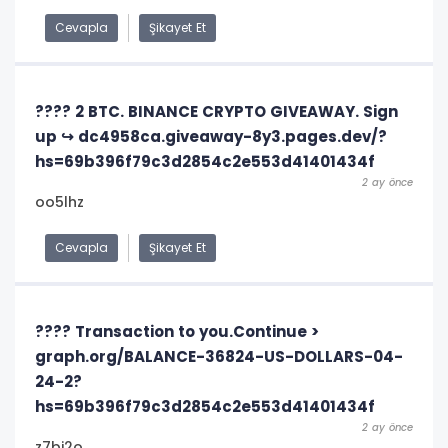
Cevapla
Şikayet Et
???? 2 BTC. BINANCE CRYPTO GIVEAWAY. Sign
up ↪ dc4958ca.giveaway-8y3.pages.dev/?
hs=69b396f79c3d2854c2e553d41401434f
2 ay önce
oo5lhz
Cevapla
Şikayet Et
???? Transaction to you.Continue >
graph.org/BALANCE-36824-US-DOLLARS-04-
24-2?
hs=69b396f79c3d2854c2e553d41401434f
2 ay önce
z7bj2o