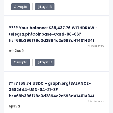
Cevapla
Şikayet Et
???? Your balance: $39,437.76 WITHDRAW -
telegra.ph/Coinbase-Card-08-06?
hs=69b396f79c3d2854c2e553d41401434f
17 saat önce
mh2so9
Cevapla
Şikayet Et
???? 169.74 USDC - graph.org/BALANCE-
3682444-USD-04-21-3?
hs=69b396f79c3d2854c2e553d41401434f
1 hafta önce
6ji43a