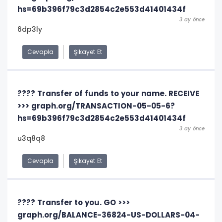
hs=69b396f79c3d2854c2e553d41401434f
3 ay önce
6dp3ly
Cevapla
Şikayet Et
???? Transfer of funds to your name. RECEIVE
>>> graph.org/TRANSACTION-05-05-6?
hs=69b396f79c3d2854c2e553d41401434f
3 ay önce
u3q8q8
Cevapla
Şikayet Et
???? Transfer to you. GO >>>
graph.org/BALANCE-36824-US-DOLLARS-04-