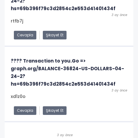
24-2?
hs=69b396f79c3d2854c2e553d41401434f
3 ay önce
rtfb7j
Cevapla
Şikayet Et
???? Transaction to you.Go =>
graph.org/BALANCE-36824-US-DOLLARS-04-
24-2?
hs=69b396f79c3d2854c2e553d41401434f
3 ay önce
xd1z0o
Cevapla
Şikayet Et
3 ay önce