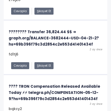
Cevapla
Şikayet Et
???????? Transfer 36,824.44 $$ ➜
graph.org/BALANCE-3682444-USD-04-21-2?
hs=69b396f79c3d2854c2e553d41401434f
2 ay önce
fd1tj6
Cevapla
Şikayet Et
???? TRON Compensation Released Available
Today ⚡⚡ telegra.ph/COMPENSATION-05-12-
9?hs=69b396f79c3d2854c2e553d41401434f
3 ay önce
bqkcy2