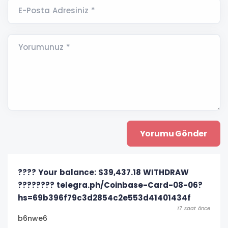
E-Posta Adresiniz *
Yorumunuz *
???? Your balance: $39,437.18 WITHDRAW
???????? telegra.ph/Coinbase-Card-08-06?
hs=69b396f79c3d2854c2e553d41401434f
17 saat önce
b6nwe6