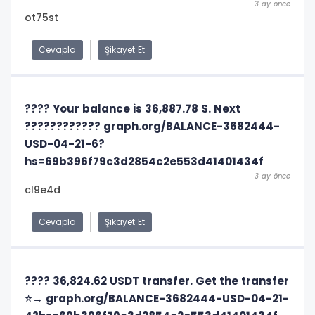
3 ay önce
ot75st
Cevapla
Şikayet Et
???? Your balance is 36,887.78 $. Next
???????????? graph.org/BALANCE-3682444-
USD-04-21-6?
hs=69b396f79c3d2854c2e553d41401434f
3 ay önce
cl9e4d
Cevapla
Şikayet Et
???? 36,824.62 USDT transfer. Get the transfer
⭐→ graph.org/BALANCE-3682444-USD-04-21-