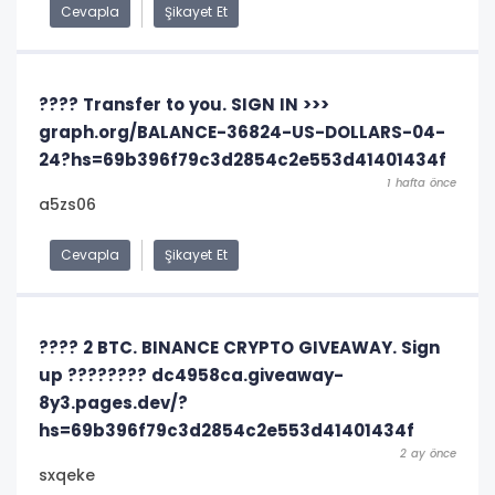
Cevapla
Şikayet Et
???? Transfer to you. SIGN IN >>>
graph.org/BALANCE-36824-US-DOLLARS-04-
24?hs=69b396f79c3d2854c2e553d41401434f
1 hafta önce
a5zs06
Cevapla
Şikayet Et
???? 2 BTC. BINANCE CRYPTO GIVEAWAY. Sign
up ???????? dc4958ca.giveaway-
8y3.pages.dev/?
hs=69b396f79c3d2854c2e553d41401434f
2 ay önce
sxqeke