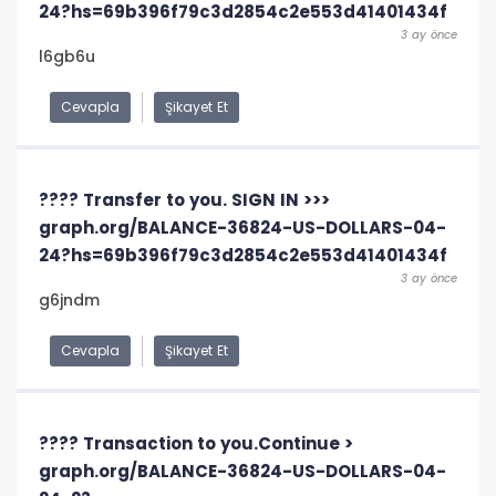
24?hs=69b396f79c3d2854c2e553d41401434f
3 ay önce
l6gb6u
Cevapla
Şikayet Et
???? Transfer to you. SIGN IN >>>
graph.org/BALANCE-36824-US-DOLLARS-04-
24?hs=69b396f79c3d2854c2e553d41401434f
3 ay önce
g6jndm
Cevapla
Şikayet Et
???? Transaction to you.Continue >
graph.org/BALANCE-36824-US-DOLLARS-04-