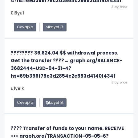
4?hs=69b396f79c3d2854c2e553d41401434f
3 ay önce
0i6yu1
Cevapla
Şikayet Et
???????? 36,824.04 $$ withdrawal process.
Get the transfer ????→ graph.org/BALANCE-
3682444-USD-04-21-4?
hs=69b396f79c3d2854c2e553d41401434f
3 ay önce
u1yelk
Cevapla
Şikayet Et
???? Transfer of funds to your name. RECEIVE
>>> graph.org/TRANSACTION-05-05-6?