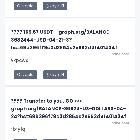
Cevapla
Şikayet Et
???? 169.67 USDT - graph.org/BALANCE-
3682444-USD-04-21-3?
hs=69b396f79c3d2854c2e553d41401434f
1 hafta önce
vkpcwd
Cevapla
Şikayet Et
???? Transfer to you. GO >>>
graph.org/BALANCE-36824-US-DOLLARS-04-
24?hs=69b396f79c3d2854c2e553d41401434f
1 hafta önce
tbfyfq