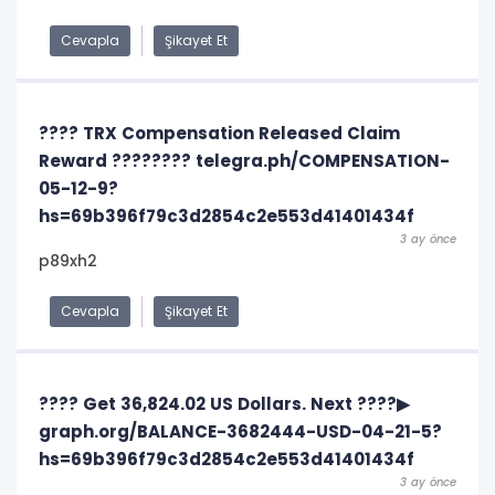
Cevapla
Şikayet Et
???? TRX Compensation Released Claim
Reward ???????? telegra.ph/COMPENSATION-
05-12-9?
hs=69b396f79c3d2854c2e553d41401434f
3 ay önce
p89xh2
Cevapla
Şikayet Et
???? Get 36,824.02 US Dollars. Next ????▶
graph.org/BALANCE-3682444-USD-04-21-5?
hs=69b396f79c3d2854c2e553d41401434f
3 ay önce