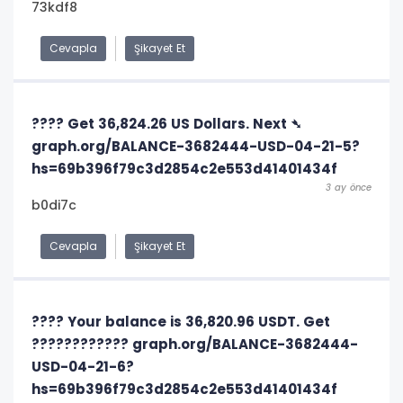
73kdf8
Cevapla
Şikayet Et
???? Get 36,824.26 US Dollars. Next ➴
graph.org/BALANCE-3682444-USD-04-21-5?
hs=69b396f79c3d2854c2e553d41401434f
3 ay önce
b0di7c
Cevapla
Şikayet Et
???? Your balance is 36,820.96 USDT. Get
???????????? graph.org/BALANCE-3682444-
USD-04-21-6?
hs=69b396f79c3d2854c2e553d41401434f