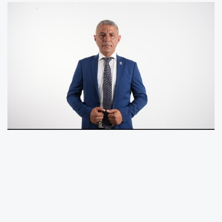
Son günlerde ‘oyun’ görünümlü kumarın
gençler arasında yayınlaştığına dikkat çeken
Memleket Partisi Mersin Mezitli İlçe Başkanı
Bahadır Çetinkaya, “Cumhurbaşkanı Erdoğan,
‘bu belanın kökünü kazıncaya kadar