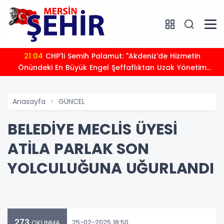
21:04
CHP'li Semih Palamut: "Akdeniz'de Hizmetin
Önündeki En Büyük Engel Şeffaflıktan Uzak Yönetim
Anlayışıdır"
Anasayfa
GÜNCEL
BELEDİYE MECLİS ÜYESİ
ATİLA PARLAK SON
YOLCULUĞUNA UĞURLANDI
273
25-02-2025 18:50
OKUNMA