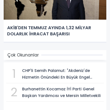
AKİB'DEN TEMMUZ AYINDA 1,32 MİLYAR
DOLARLIK İHRACAT BAŞARISI
Çok Okunanlar
1
CHP'li Semih Palamut: "Akdeniz'de
Hizmetin Önündeki En Büyük Engel
Şeffaflıktan Uzak Yönetim Anlayışıdır"
2
Burhanettin Kocamaz İYİ Parti Genel
Başkan Yardımcısı ve Mersin Milletvekili