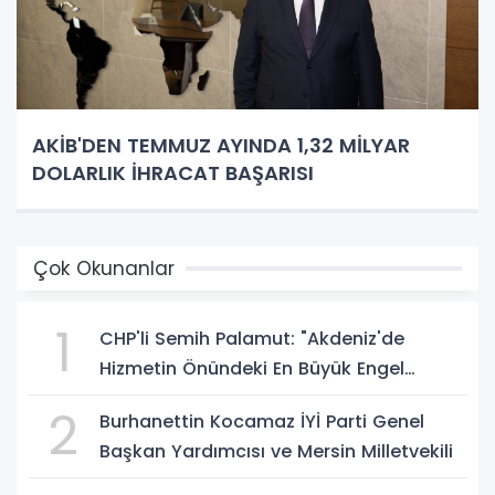
AKİB'DEN TEMMUZ AYINDA 1,32 MİLYAR
DOLARLIK İHRACAT BAŞARISI
Çok Okunanlar
1
CHP'li Semih Palamut: "Akdeniz'de
Hizmetin Önündeki En Büyük Engel
Şeffaflıktan Uzak Yönetim Anlayışıdır"
2
Burhanettin Kocamaz İYİ Parti Genel
Başkan Yardımcısı ve Mersin Milletvekili