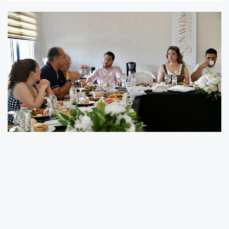
MDTO DEĞİŞİM GRUBU, GENÇ DENİZCİLER
KURULU ÜYELERİYLE BULUŞTU
-MURAT UÇAR, “MDTO’NUN GELECEĞİNİ