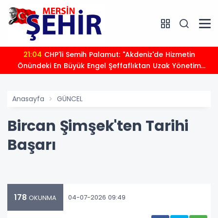
21:04
CHP'li Semih Palamut: "Akdeniz'de Hizmetin
Önündeki En Büyük Engel Şeffaflıktan Uzak Yönetim
Anlayışıdır"
Anasayfa
GÜNCEL
Bircan Şimşek'ten Tarihi
Başarı
178
04-07-2026 09:49
OKUNMA