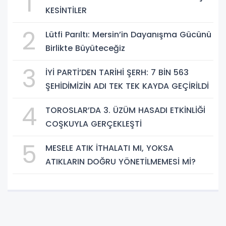
1
KESİNTİLER
2
Lütfi Parıltı: Mersin’in Dayanışma Gücünü
Birlikte Büyüteceğiz
3
İYİ PARTİ’DEN TARİHİ ŞERH: 7 BİN 563
ŞEHİDİMİZİN ADI TEK TEK KAYDA GEÇİRİLDİ
4
TOROSLAR’DA 3. ÜZÜM HASADI ETKİNLİĞİ
COŞKUYLA GERÇEKLEŞTİ
5
MESELE ATIK İTHALATI MI, YOKSA
ATIKLARIN DOĞRU YÖNETİLMEMESİ Mİ?