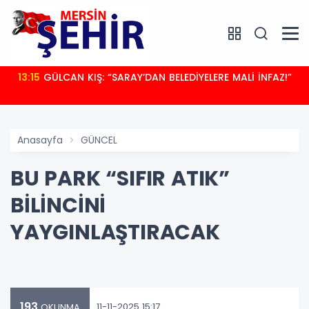
13:15
GÜLCAN KIŞ: “SARAY’DAN BELEDİYELERE MALİ İNFAZ!”
Anasayfa
GÜNCEL
BU PARK “SIFIR ATIK”
BİLİNCİNİ
YAYGINLAŞTIRACAK
193
11-11-2025 15:17
OKUNMA