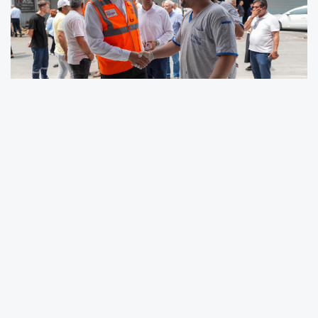
BAŞKAN ALİ BOLTAÇ SAHADA: KEMALPAŞA
SANAYİ SİTESİ'NDE 23 SOKAK YENİLENİYOR
Tarsus Belediye Başkanı Ali Boltaç, Kemalpaşa Sanayi
Sitesi’nde devam eden sıcak asfalt çalışmalarını yerinde
inceleyerek esnaf ve vatandaşlarla bir araya geldi. Toplam 23