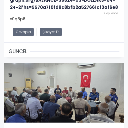
graph.org/BALANCE-36824-US-DOLLARS-04-
24-2?hs=5570a7f0fd9c8bfb2a527661cf3af6e8
2 ay önce
x0q8p6
Cevapla
Şikayet Et
GÜNCEL