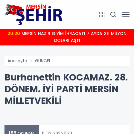
20:30
MERSİN HAZIR GİYİM İHRACATI 7 AYDA 211 MİLYON
DOLARI AŞTI
Anasayfa
GÜNCEL
Burhanettin KOCAMAZ. 28.
DÖNEM. İYİ PARTİ MERSİN
MİLLETVEKİLİ
185
11-06-2026 11:23
OKUNMA