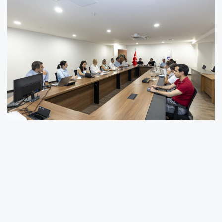
MERSİN BÜYÜKŞEHİR’İN İKLİM ÇALIŞMALARI CDP
İLE TESCİLLENDİ
BÜYÜKŞEHİR’İN İKLİM PERFORMANSI KARBON
SAYDAMLIK PROJESİ’ NDE BİR KEZ DAHA A- ALDI