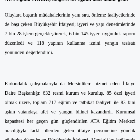
Olaylara başarılı müdahalelerinin yanı sıra, önleme faaliyetlerinde
de başı çeken Büyükşehir İtfaiyesi; işyeri ve yapı denetimlerinde
7 bin 28 işlem gerçekleştirerek, 6 bin 145 işyeri uygunluk raporu
düzenledi ve 118 yapının kullanma iznini yangın tesisatı
yönünden değerlendirdi.
Farkındalık çalışmalarıyla da Mersinlilere hizmet eden İtfaiye
Daire Başkanlığı; 632 resmi kurum ve kuruluş, 85 özel işyeri
olmak üzere, toplam 717 eğitim ve tatbikat faaliyeti ile 83 bini
aşkın vatandaşa afet ve yangın bilinci kazandırdı. Kurumsal
kapasitesi her geçen gün güçlendirilen ATA Eğitim Merkezi
aracılığıyla farklı illerden gelen itfaiye personeline yönelik
eğitimler düzenleyen Büyükşehir İtfaiyesi, Mersin’i bu bağlamda