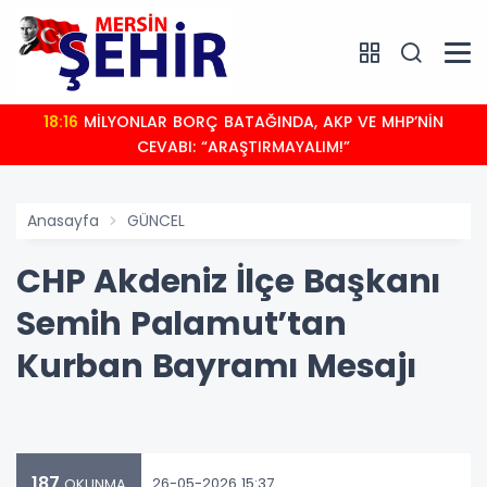
18:16
MİLYONLAR BORÇ BATAĞINDA, AKP VE MHP’NİN
CEVABI: “ARAŞTIRMAYALIM!”
Anasayfa
GÜNCEL
CHP Akdeniz İlçe Başkanı
Semih Palamut’tan
Kurban Bayramı Mesajı
187
26-05-2026 15:37
OKUNMA