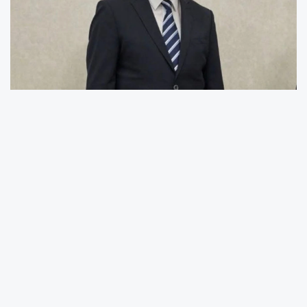
Necmi Ağaoğlu’ndan Kurban Bayramı Mesajı:
“Bayramlar, Umudu ve Toplumsal Güveni
Yeniden İnşa Etme Fırsatıdır”
DEVA Partisi Mersin İl Başkanı Necmi Ağaoğlu,
Kurban Bayramı dolayısıyla yayımladığı
mesajda; toplumun son yıllarda yalnızca
ekonomik değil, sosyal ve psikolojik anlamda
da zor bir süreçten geçtiğini belirterek,