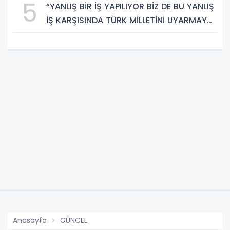
5
“YANLIŞ BİR İŞ YAPILIYOR BİZ DE BU YANLIŞ
İŞ KARŞISINDA TÜRK MİLLETİNİ UYARMAYA
DEVAM EDECEĞİZ”
Anasayfa
GÜNCEL