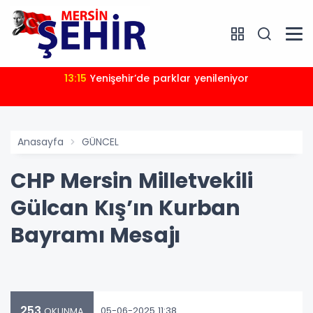
13:15
Yenişehir’de parklar yenileniyor
Anasayfa
GÜNCEL
CHP Mersin Milletvekili
Gülcan Kış’ın Kurban
Bayramı Mesajı
253
05-06-2025 11:38
OKUNMA