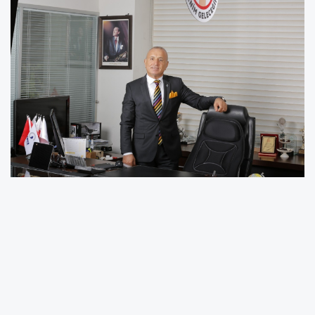
TÜRKONFED Yönetim Kurulu Üyesi, Derya
Grup Yönetim Kurulu Başkanı Hüseyin Kış,
Türk milletinin Kurban Bayramı’nı kutladı
“Bayramımız huzur, sağlık ve mutluluk dolu