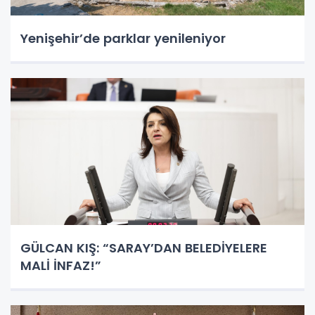
Yenişehir’de parklar yenileniyor
GÜLCAN KIŞ: “SARAY’DAN BELEDİYELERE
MALİ İNFAZ!”