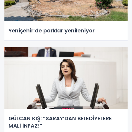
Yenişehir’de parklar yenileniyor
GÜLCAN KIŞ: “SARAY’DAN BELEDİYELERE
MALİ İNFAZ!”