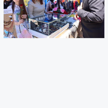
Akdeniz’de Anneler Günü Kermesi’ne Yoğun İlgi
Akdeniz Belediyesi tarafından Anneler Günü dolayısıyla
düzenlenen “Anneler Günü Kermesi”, vatandaşların yoğun
katılımıyla gerçekleştirildi. Belediye hizmet binası bahçesinde
kurulan kermeste, Kültür ve Sosyal İşler Müdürlüğü bünyesinde
faaliyet gösteren Kültür ve Sanat Evleri kursiyerlerinin
hazırladığı el emeği, göz nuru ürünler ziyaretçilerin beğenisine