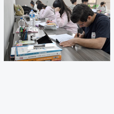
MERSİN BÜYÜKŞEHİR OKUMA SALONLARI
GENÇLERİN 2. EVİ OLDU
BÜYÜKŞEHİR OKUMA SALONLARI GÜVENLİ VE
KONFORLU BİR ÇALIŞMA ORTAMI SUNUYOR
MERSİN BÜYÜKŞEHİR BELEDİYESİ 14 OKUMA