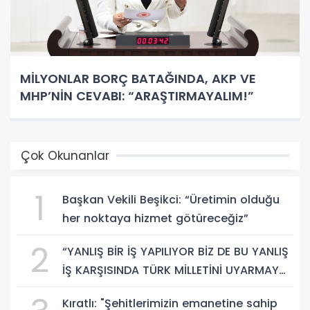
MİLYONLAR BORÇ BATAĞINDA, AKP VE
MHP’NİN CEVABI: “ARAŞTIRMAYALIM!”
Çok Okunanlar
1
Başkan Vekili Beşikci: “Üretimin olduğu
her noktaya hizmet götüreceğiz”
2
“YANLIŞ BİR İŞ YAPILIYOR BİZ DE BU YANLIŞ
İŞ KARŞISINDA TÜRK MİLLETİNİ UYARMAYA
DEVAM EDECEĞİZ”
Kıratlı: "Şehitlerimizin emanetine sahip