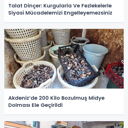
Talat Dinçer: Kurgularla Ve Fezlekelerle
Siyasi Mücadelemizi Engelleyemezsiniz
Akdeniz’de 200 Kilo Bozulmuş Midye
Dolması Ele Geçirildi