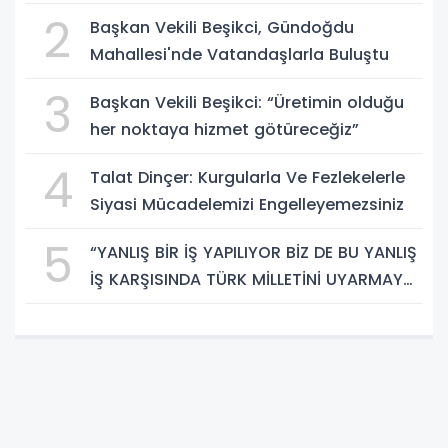
2
Başkan Vekili Beşikci, Gündoğdu
Mahallesi'nde Vatandaşlarla Buluştu
3
Başkan Vekili Beşikci: “Üretimin olduğu
her noktaya hizmet götüreceğiz”
4
Talat Dinçer: Kurgularla Ve Fezlekelerle
Siyasi Mücadelemizi Engelleyemezsiniz
5
“YANLIŞ BİR İŞ YAPILIYOR BİZ DE BU YANLIŞ
İŞ KARŞISINDA TÜRK MİLLETİNİ UYARMAYA
DEVAM EDECEĞİZ”