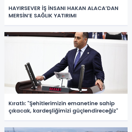
HAYIRSEVER İŞ İNSANI HAKAN ALACA’DAN
MERSİN’E SAĞLIK YATIRIMI
Kıratlı: "Şehitlerimizin emanetine sahip
çıkacak, kardeşliğimizi güçlendireceğiz"