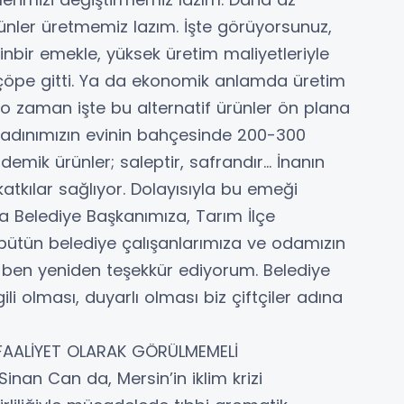
ünler üretmemiz lazım. İşte görüyorsunuz,
bir emekle, yüksek üretim maliyetleriyle
 çöpe gitti. Ya da ekonomik anlamda üretim
i o zaman işte bu alternatif ürünler ön plana
ev kadınımızın evinin bahçesinde 200-300
mik ürünler; saleptir, safrandır... İnanın
atkılar sağlıyor. Dolayısıyla bu emeği
a Belediye Başkanımıza, Tarım İlçe
tün belediye çalışanlarımıza ve odamızın
, ben yeniden teşekkür ediyorum. Belediye
li olması, duyarlı olması biz çiftçiler adına
 FAALİYET OLARAK GÖRÜLMEMELİ
nan Can da, Mersin’in iklim krizi