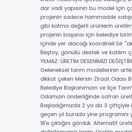
dar vadi yapısının bu model için 
projenin sadece hammadde satışın
gibi katma değerli ürünlerin üretilm
projenin başarısı için belediye biri
içinde yer alacağı koordineli bir 
Beştoy, gönüllü destek ve katılım 
YILMAZ: ÜRETİM DESENİMİZİ DEĞİŞTİ
Geleneksel tarım modellerinin artık
dikkat çeken Mersin Ziraat Odası Ba
Belediye Başkanımızın ve İlçe Ta
Odamızın önderliğinde safran üretimi
Başladığımızda 2 ya da 3 çiftçiyle b
geçen yıl burada yine programını y
18'e çıktığını gördük. Alternatif ü
değiştirmemiz lazım. Üretim modell