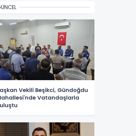
GÜNCEL
aşkan Vekili Beşikci, Gündoğdu
ahallesi'nde Vatandaşlarla
uluştu