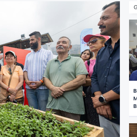
B
M
B