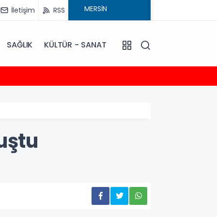
İletişim
RSS
SAĞLIK
KÜLTÜR - SANAT
20:30
Talat
uştu