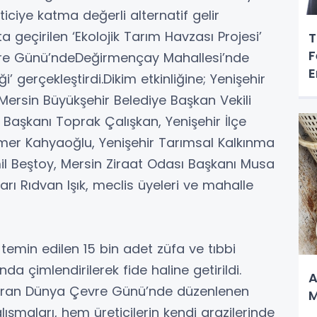
iye katma değerli alternatif gelir
geçirilen ‘Ekolojik Tarım Havzası Projesi’
T
F
re Günü’ndeDeğirmençay Mahallesi’nde
E
ği’ gerçekleştirdi.Dikim etkinliğine; Yenişehir
Mersin Büyükşehir Belediye Başkan Vekili
 Başkanı Toprak Çalışkan, Yenişehir İlçe
r Kahyaoğlu, Yenişehir Tarımsal Kalkınma
il Beştoy, Mersin Ziraat Odası Başkanı Musa
ı Rıdvan Işık, meclis üyeleri ve mahalle
 temin edilen 15 bin adet züfa ve tıbbi
a çimlendirilerek fide haline getirildi.
A
Haziran Dünya Çevre Günü’nde düzenlenen
M
alışmaları, hem üreticilerin kendi arazilerinde