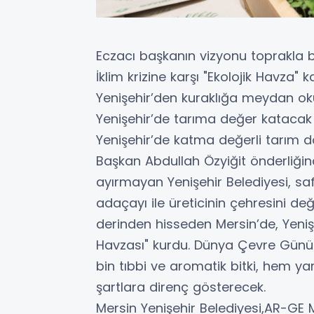
Eczacı başkanın vizyonu toprakla 
İklim krizine karşı "Ekolojik Havza" k
Yenişehir’den kuraklığa meydan o
Yenişehir’de tarıma değer katacak
Yenişehir’de katma değerli tarım 
Başkan Abdullah Özyiğit önderliğind
ayırmayan Yenişehir Belediyesi, sa
adaçayı ile üreticinin çehresini değişt
derinden hisseden Mersin’de, Yeniş
Havzası" kurdu. Dünya Çevre Günü'
bin tıbbi ve aromatik bitki, hem y
şartlara direnç gösterecek.
Mersin Yenişehir Belediyesi,AR-GE 