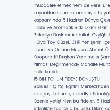
mücadele etmek hem de yerel üretic
kaynakları sunmak amacıyla hayata 
kapsamında 5 Haziran Dünya Çev
‘Tıbbi ve Aromatik Bitki Dikim Etkinli
Belediye Başkanı Abdullah Özyiğit, 
Hülya Toy Güzel, CHP Yenişehir İlçe
Tarım ve Orman Müdürü Ahmet Öme
Kooperatifi Başkan Yardımcısı Şam
Yılmaz, Değirmencay Mahalle Muhtar
halkı katıldı.
15 BİN TOHUM FİDEYE DÖNÜŞTÜ
Balıkesir Çiftçi Eğitim Merkezi’nden
adaçayı tohumu, belediye fidanlığınd
Özenle yetiştirilen bu fideler, 5 
etkinlikte toprakla buluştu. Dikim ç