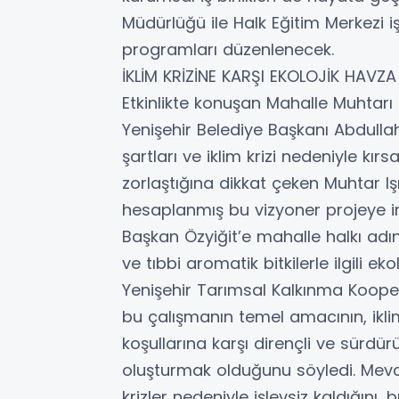
Müdürlüğü ile Halk Eğitim Merkezi iş
programları düzenlenecek.
İKLİM KRİZİNE KARŞI EKOLOJİK HAVZA
Etkinlikte konuşan Mahalle Muhtarı 
Yenişehir Belediye Başkanı Abdullah
şartları ve iklim krizi nedeniyle k
zorlaştığına dikkat çeken Muhtar Işı
hesaplanmış bu vizyoner projeye i
Başkan Özyiğit’e mahalle halkı adına
ve tıbbi aromatik bitkilerle ilgili 
Yenişehir Tarımsal Kalkınma Kooper
bu çalışmanın temel amacının, ikli
koşullarına karşı dirençli ve sürdür
oluşturmak olduğunu söyledi. Mevcu
krizler nedeniyle işlevsiz kaldığını,