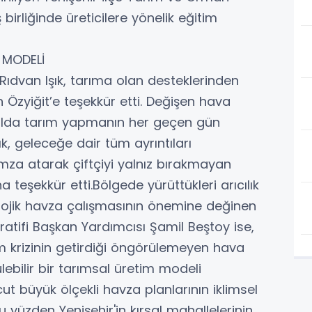
 birliğinde üreticilere yönelik eğitim
 MODELİ
Rıdvan Işık, tarıma olan desteklerinden
 Özyiğit’e teşekkür etti. Değişen hava
ırsalda tarım yapmanın her geçen gün
k, geleceğe dair tüm ayrıntıları
mza atarak çiftçiyi yalnız bırakmayan
 teşekkür etti.Bölgede yürüttükleri arıcılık
ekolojik havza çalışmasının önemine değinen
atifi Başkan Yardımcısı Şamil Beştoy ise,
m krizinin getirdiği öngörülemeyen hava
ülebilir bir tarımsal üretim modeli
t büyük ölçekli havza planlarının iklimsel
 bu yüzden Yenişehir'in kırsal mahallelerinin