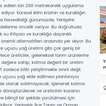
is edilen bin 200 metrekarelik uygulama
iyor. Küresel iklim krizinin ve kuraklığın
la hissedildiği günümüzde, Yenişehir
ellerine öncelik veriyor. Bu doğrultuda
 su ihtiyacı ve kuraklığa dayanıklı
 önemli alternatifleri arasında yer alıyor. Bu
 ve uçucu yağ üretimi gibi çok geniş bir
lece üreticiler, geleneksel tarım ürünlerine
Y
değere sahip, katma değerli bir üretim
m
sadece bitki yetiştirmekle sınırlı değil.
n uçucu yağ elde edilmesi planlanıyor.
 olarak satılmayacak; işlenerek katma
Ç
e dönüştürülecek ve üreticinin kazancı
e bilinçli bir şekilde yürütülmesi için
iriliyor. Yenişehir İlçe Tarım ve Orman