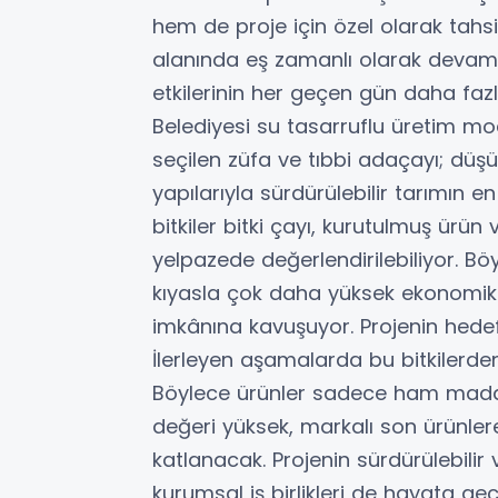
hem de proje için özel olarak tahs
alanında eş zamanlı olarak devam ed
etkilerinin her geçen gün daha faz
Belediyesi su tasarruflu üretim mod
seçilen züfa ve tıbbi adaçayı; düşük
yapılarıyla sürdürülebilir tarımın en
bitkiler bitki çayı, kurutulmuş ürün
yelpazede değerlendirilebiliyor. Böy
kıyasla çok daha yüksek ekonomik 
imkânına kavuşuyor. Projenin hedefi 
İlerleyen aşamalarda bu bitkilerde
Böylece ürünler sadece ham madde
değeri yüksek, markalı son ürünler
katlanacak. Projenin sürdürülebilir v
kurumsal iş birlikleri de hayata geç