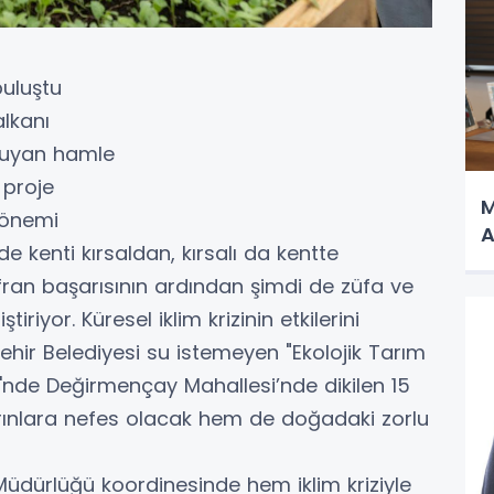
buluştu
alkanı
kuyan hamle
 proje
M
dönemi
A
e kenti kırsaldan, kırsalı da kentte
fran başarısının ardından şimdi de züfa ve
iriyor. Küresel iklim krizinin etkilerini
ehir Belediyesi su istemeyen "Ekolojik Tarım
nde Değirmençay Mahallesi’nde dikilen 15
arınlara nefes olacak hem de doğadaki zorlu
Müdürlüğü koordinesinde hem iklim kriziyle