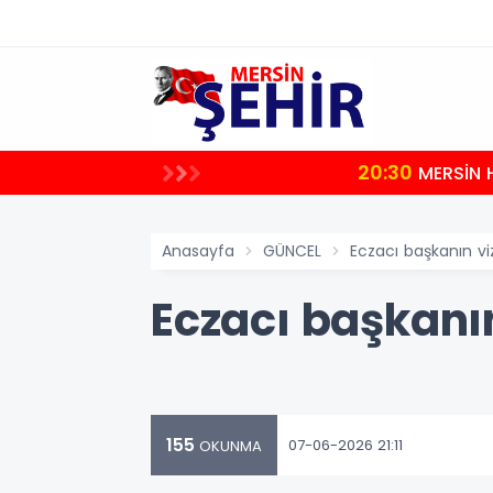
20:30
uştu
MERSİN 
Anasayfa
GÜNCEL
Eczacı başkanın vi
Eczacı başkanı
155
07-06-2026 21:11
OKUNMA