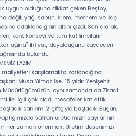
çok uygun olduğuna dikkat çeken Beştoy,
a değil; yağ, sabun, krem, merhem ve ilaç
esine odaklandığının altını çizdi. Son olarak,
mleri, kent konseyi ve tüm katılımcıların
"aktör ağına" ihtiyaç duyulduğunu kaydeden
çağrısında bulundu.
RMEMİZ LAZIM
 maliyetleri karşılamakta zorlandığına
şkanı Musa Yılmaz ise, "5 yıldır Yenişehir
rım Müdürlüğümüzün, aynı zamanda da Ziraat
 ile ilgili çok ciddi mesafeler kat ettik.
aşladık sanırım. 2 çiftçiyle başladık. Bugün,
aptığımızda safran üreticimizin sayılarının
retim her zaman önemlidir. Üretim desenimizi
erimizi değiştirmemiz lazım. Daha az