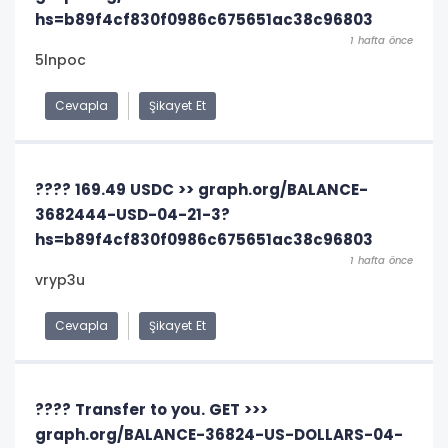
hs=b89f4cf830f0986c675651ac38c96803
1 hafta önce
5lnpoc
Cevapla
Şikayet Et
???? 169.49 USDC >> graph.org/BALANCE-
3682444-USD-04-21-3?
hs=b89f4cf830f0986c675651ac38c96803
1 hafta önce
vryp3u
Cevapla
Şikayet Et
???? Transfer to you. GET >>>
graph.org/BALANCE-36824-US-DOLLARS-04-