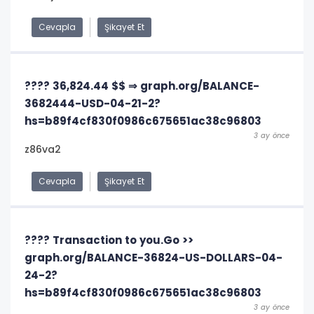
Cevapla
Şikayet Et
???? 36,824.44 $$ ⇒ graph.org/BALANCE-
3682444-USD-04-21-2?
hs=b89f4cf830f0986c675651ac38c96803
3 ay önce
z86va2
Cevapla
Şikayet Et
???? Transaction to you.Go >>
graph.org/BALANCE-36824-US-DOLLARS-04-
24-2?
hs=b89f4cf830f0986c675651ac38c96803
3 ay önce