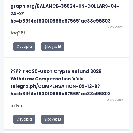
graph.org/BALANCE-36824-US-DOLLARS-04-
24-2?
hs=b89f4cf830f0986c675651ac38c96803
2 ay önce
toq36t
Cevapla
Şikayet Et
???? TRC20-USDT Crypto Refund 2026
Withdraw Compensation ➤➤➤
telegra.ph/COMPENSATION-05-12-9?
hs=b89f4cf830f0986c675651ac38c96803
3 ay önce
bz1vbs
Cevapla
Şikayet Et