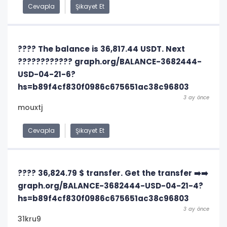
Cevapla
Şikayet Et
???? The balance is 36,817.44 USDT. Next
???????????? graph.org/BALANCE-3682444-
USD-04-21-6?
hs=b89f4cf830f0986c675651ac38c96803
3 ay önce
mouxtj
Cevapla
Şikayet Et
???? 36,824.79 $ transfer. Get the transfer ➡️➡️
graph.org/BALANCE-3682444-USD-04-21-4?
hs=b89f4cf830f0986c675651ac38c96803
3 ay önce
31kru9