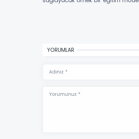
sağlayacak örnek bir eğitim modeli
YORUMLAR
Adınız *
Yorumunuz *