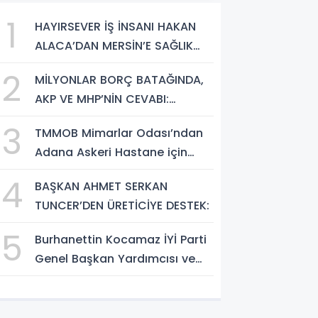
1
HAYIRSEVER İŞ İNSANI HAKAN
ALACA’DAN MERSİN’E SAĞLIK
YATIRIMI
2
MİLYONLAR BORÇ BATAĞINDA,
AKP VE MHP’NİN CEVABI:
“ARAŞTIRMAYALIM!”
3
TMMOB Mimarlar Odası’ndan
Adana Askeri Hastane için
çağrı…
4
BAŞKAN AHMET SERKAN
TUNCER’DEN ÜRETİCİYE DESTEK:
5
Burhanettin Kocamaz İYİ Parti
Genel Başkan Yardımcısı ve
Mersin Milletvekili