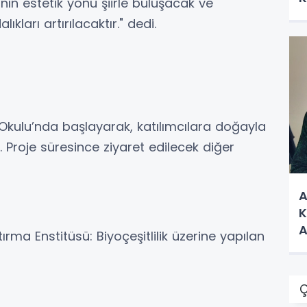
ın estetik yönü şiirle buluşacak ve
kları artırılacaktır." dedi.
 Okulu’nda başlayarak, katılımcılara doğayla
 Proje süresince ziyaret edilecek diğer
A
K
A
ırma Enstitüsü: Biyoçeşitlilik üzerine yapılan
Ç