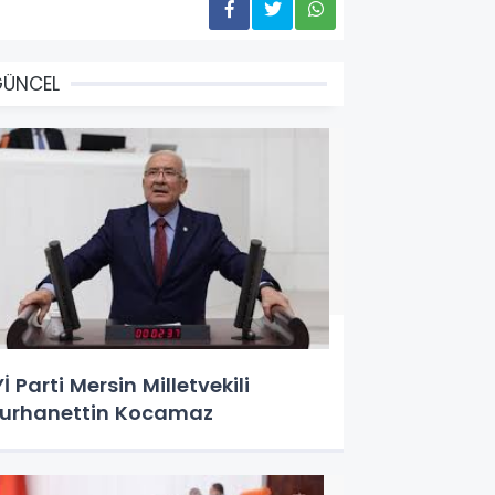
GÜNCEL
Yİ Parti Mersin Milletvekili
urhanettin Kocamaz