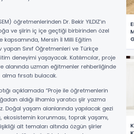
SEM) öğretmenlerinden Dr. Bekir YILDIZ’ın
E
a ve şiirin iç içe geçtiği birbirinden özel
M
G
je kapsamında, Mersin İl Milli Eğitim
v yapan Sınıf Öğretmenleri ve Türkçe
itim deneyimi yaşayacak. Katılımcılar, proje
ve alanında uzman eğitmenler rehberliğinde
er alma fırsatı bulacak.
aptığı açıklamada “Proje ile öğretmenlerin
adan aldığı ilhamla yaratıcı şiir yazma
ruz. Doğal yaşam alanlarında yapılacak gezi
arı, ekosistemin korunması, toprak yaşamı,
K
şikliği alt temaları altında özgün şiirler
K