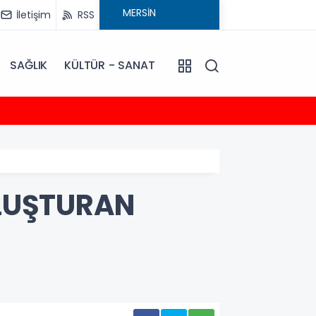
İletişim
RSS
SAĞLIK
KÜLTÜR - SANAT
12:23
EMİNLİ
ULUŞTURAN