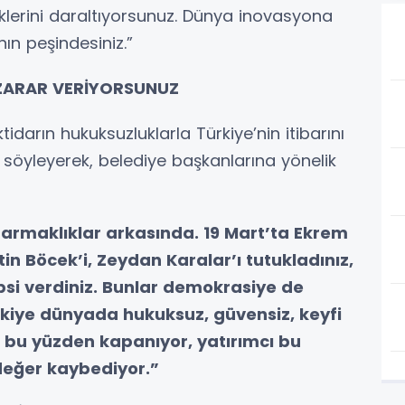
klerini daraltıyorsunuz. Dünya inovasyona
ın peşindesiniz.”
ZARAR VERİYORSUNUZ
ktidarın hukuksuzluklarla Türkiye’nin itibarını
i söyleyerek, belediye başkanlarına yönelik
armaklıklar arkasında. 19 Mart’ta Ekrem
in Böcek’i, Zeydan Karalar’ı tutukladınız,
i verdiniz. Bunlar demokrasiye de
kiye dünyada hukuksuz, güvensiz, keyfi
er bu yüzden kapanıyor, yatırımcı bu
değer kaybediyor.”