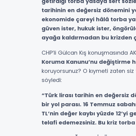
getirdiği torba yasaya sert sözler
tarihinin en değersiz dönemini y
ekonomide çareyi hâlâ torba yas
güven ister, hukuk ister, öngörüleb
ayağa kaldırmadan bu krizden ç
CHP’li Gülcan Kış konuşmasında AKP
Koruma Kanunu’nu değiştirme ham
koruyorsunuz? O kıymeti zaten siz y
söyledi:
“Türk lirası tarihin en değersiz d
bir yol parası. 16 Temmuz sabahı
TL’nin değer kaybı yüzde 12’yi g
telafi edemezsiniz. Bu kriz torb