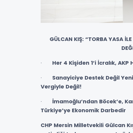
GÜLCAN KIŞ: “TORBA YASA İLE
DEĞ
·
Her 4 Kişiden 1’i İcralık, AKP
·
Sanayiciye Destek Değil Yen
Vergiyle Değil!
·
İmamoğlu’ndan Böcek’e, Kar
Türkiye’ye Ekonomik Darbedir
CHP Mersin Milletvekili Gülcan K