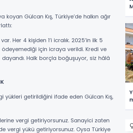
M
 koyan Gülcan Kış, Türkiye’de halkın ağır
lattı:
r. Her 4 kişiden 1’i icralık. 2025’in ilk 5
 ödeyemediği için icraya verildi. Kredi ve
aya dayandı. Halk borçla boğuşuyor, siz hâlâ
ÜK
Y
 yükleri getirildiğini ifade eden Gülcan Kış,
m
lerine vergi getiriyorsunuz. Sanayici zaten
Ç
de vergi yükü getiriyorsunuz. Oysa Türkiye