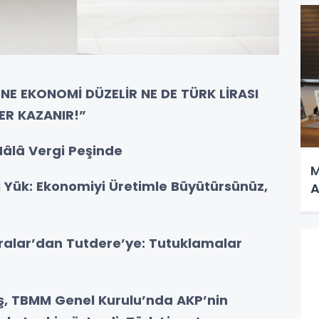
 NE EKONOMİ DÜZELİR NE DE TÜRK LİRASI
ER KAZANIR!”
 Hâlâ Vergi Peşinde
M
i Yük: Ekonomiyi Üretimle Büyütürsünüz,
A
alar’dan Tutdere’ye: Tutuklamalar
ış, TBMM Genel Kurulu’nda AKP’nin