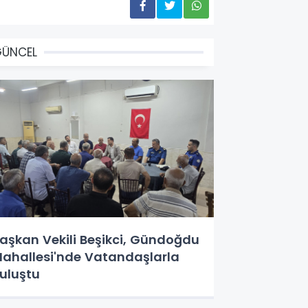
GÜNCEL
aşkan Vekili Beşikci, Gündoğdu
ahallesi'nde Vatandaşlarla
uluştu