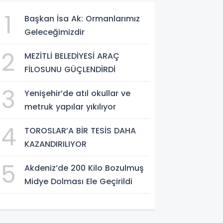
1
Başkan İsa Ak: Ormanlarımız
Geleceğimizdir
2
MEZİTLİ BELEDİYESİ ARAÇ
FİLOSUNU GÜÇLENDİRDİ
3
Yenişehir’de atıl okullar ve
metruk yapılar yıkılıyor
4
TOROSLAR’A BİR TESİS DAHA
KAZANDIRILIYOR
5
Akdeniz’de 200 Kilo Bozulmuş
Midye Dolması Ele Geçirildi