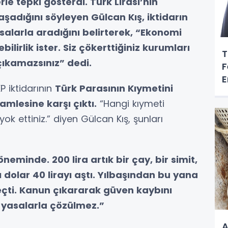
le tepki gösterdi. Türk Lirası’nın
aşadığını söyleyen Gülcan Kış, iktidarın
alarla aradığını belirterek, “Ekonomi
ilirlik ister. Siz çökerttiğiniz kurumları
T
ıkamazsınız” dedi.
F
E
 iktidarının
Türk Parasının Kıymetini
lesine karşı çıktı.
“Hangi kıymeti
ok ettiniz.” diyen Gülcan Kış, şunları
öneminde. 200 lira artık bir çay, bir simit,
 dolar 40 lirayı aştı. Yılbaşından bu yana
eçti. Kanun çıkararak güven kaybını
a yasalarla çözülmez.”
A