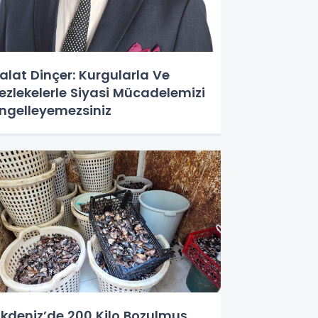
alat Dinçer: Kurgularla Ve
ezlekelerle Siyasi Mücadelemizi
ngelleyemezsiniz
kdeniz’de 200 Kilo Bozulmuş