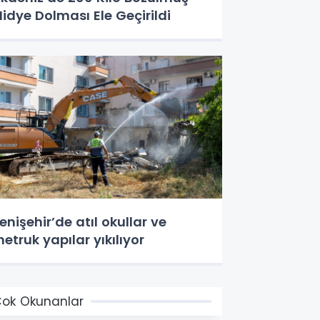
idye Dolması Ele Geçirildi
enişehir’de atıl okullar ve
etruk yapılar yıkılıyor
ok Okunanlar