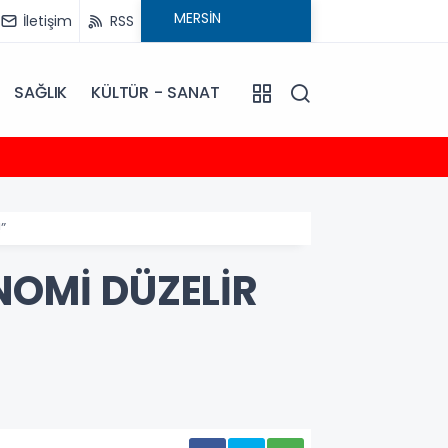
İletişim
RSS
SAĞLIK
KÜLTÜR - SANAT
20:30
Talat
”
NOMİ DÜZELİR