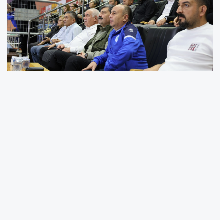
Toroslar Belediyesi Spor Kulübü Kadın Voleybol Takımı,
ortaya koyduğu azim ve başarısıyla hem ilçeye hem de
Mersin’e gurur yaşatmaya devam ediyor.
Türkiye Kadınlar Voleybol 2. Ligi’nde mücadele eden
Toroslar Belediyesi Kadın Voleybol Takımı, Adana Tenis-
Dağ ve Su Sporları Kulübü’nü 3-2’lik skorla mağlup etti.