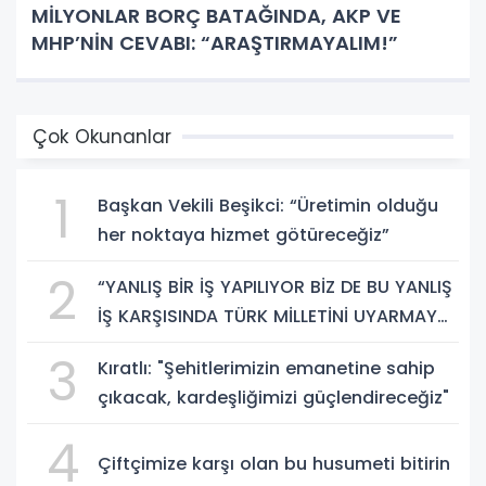
MİLYONLAR BORÇ BATAĞINDA, AKP VE
MHP’NİN CEVABI: “ARAŞTIRMAYALIM!”
Çok Okunanlar
1
Başkan Vekili Beşikci: “Üretimin olduğu
her noktaya hizmet götüreceğiz”
2
“YANLIŞ BİR İŞ YAPILIYOR BİZ DE BU YANLIŞ
İŞ KARŞISINDA TÜRK MİLLETİNİ UYARMAYA
DEVAM EDECEĞİZ”
3
Kıratlı: "Şehitlerimizin emanetine sahip
çıkacak, kardeşliğimizi güçlendireceğiz"
4
Çiftçimize karşı olan bu husumeti bitirin