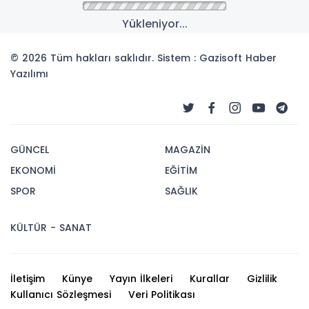
Anasayfa
GÜNCEL
MHP’Lİ UYSAL’DAN
SELZEDELERE DESTEK
TEŞEKKÜRÜ, SİLİFKE İÇİN
ÇEVRE HASSASİYETİ
ÇAĞRISI
11-02-2026 13:15
301
OKUNMA
Güncelleme : 11-02-2026 13:16