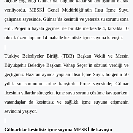
ölçüde çoğaldığı Gülnar’da, bugüne kadar su dönüşümlü olarak
veriliyordu. MESKİ Genel Müdürlüğü’nün Ilısu İçme Suyu
çalışması sayesinde, Gülnar’da kesintili ve yetersiz su sorunu sona
erdi. Projenin hayata geçmesi ile birlikte merkezde 4, kırsalda 10
olmak üzere toplam 14 mahalle kesintisiz içme suyuna kavuştu.
Türkiye Belediyeler Birliği (TBB) Başkan Vekili ve Mersin
Büyükşehir Belediye Başkanı Vahap Seçer’in sözünü verdiği ve
geçtiğimiz Haziran ayında yapılan Ilısu İçme Suyu, bölgenin 50
yıllık su sorununu tarihe karıştırdı. Proje sayesinde; Gülnar
ilçesinin yıllardır süregelen içme suyu sorunu çözüme kavuşurken,
vatandaşlar da kesintisiz ve sağlıklı içme suyuna erişmenin
sevincini yaşıyor.
Gülnarlılar kesintisiz içme suyuna MESKİ ile kavuştu