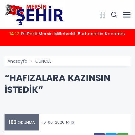
14:17
İYİ Parti Mersin Milletvekili Burhanettin Kocamaz
Anasayfa
GÜNCEL
“HAFIZALARA KAZINSIN
İSTEDİK”
183
16-06-2026 14:16
OKUNMA