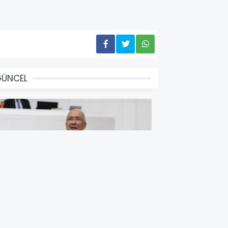
GÜNCEL
Yİ Parti Mersin Milletvekili