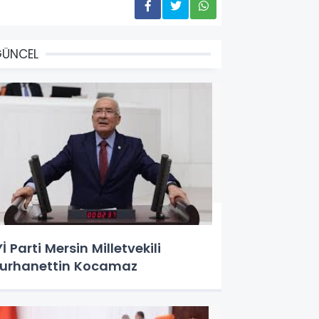
GÜNCEL
Yİ Parti Mersin Milletvekili
urhanettin Kocamaz