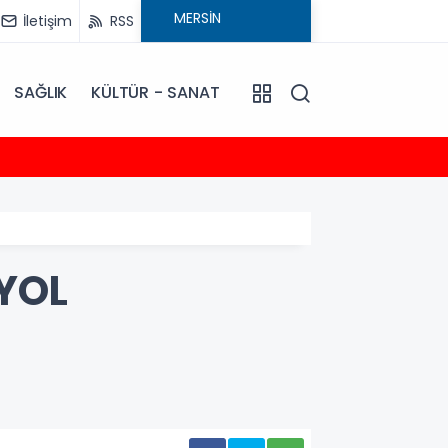
İletişim
RSS
SAĞLIK
KÜLTÜR - SANAT
12:23
EMİNLİ
YOL