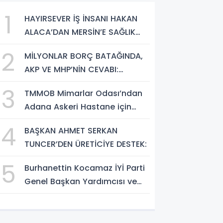
1
HAYIRSEVER İŞ İNSANI HAKAN
ALACA’DAN MERSİN’E SAĞLIK
YATIRIMI
2
MİLYONLAR BORÇ BATAĞINDA,
AKP VE MHP’NİN CEVABI:
“ARAŞTIRMAYALIM!”
3
TMMOB Mimarlar Odası’ndan
Adana Askeri Hastane için
çağrı…
4
BAŞKAN AHMET SERKAN
TUNCER’DEN ÜRETİCİYE DESTEK:
5
Burhanettin Kocamaz İYİ Parti
Genel Başkan Yardımcısı ve
Mersin Milletvekili