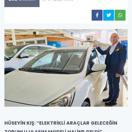
HÜSEYİN KIŞ: “ELEKTRİKLİ ARAÇLAR GELECEĞİN
ZORUNLU ULAŞIM MODELİ HALİNE GELDİ”