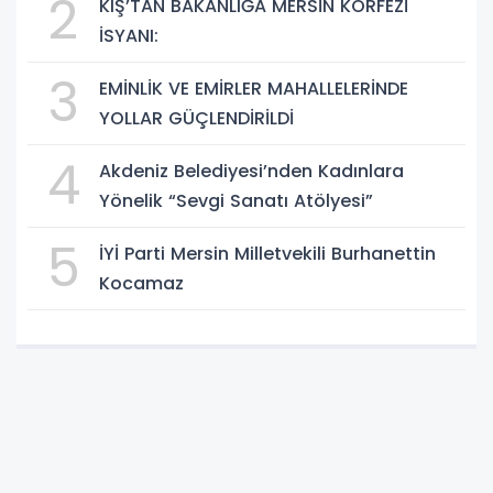
2
KIŞ’TAN BAKANLIĞA MERSİN KÖRFEZİ
İSYANI:
3
EMİNLİK VE EMİRLER MAHALLELERİNDE
YOLLAR GÜÇLENDİRİLDİ
4
Akdeniz Belediyesi’nden Kadınlara
Yönelik “Sevgi Sanatı Atölyesi”
5
İYİ Parti Mersin Milletvekili Burhanettin
Kocamaz