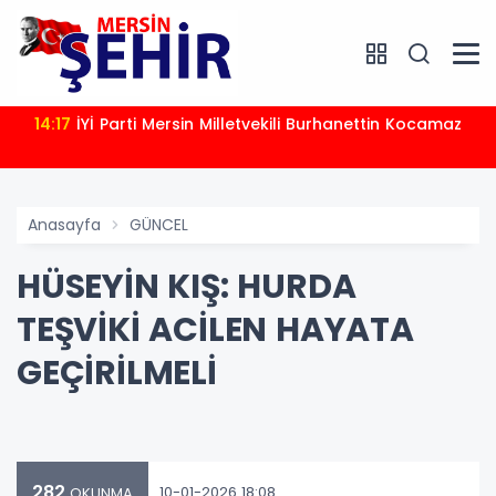
14:17
İYİ Parti Mersin Milletvekili Burhanettin Kocamaz
Anasayfa
GÜNCEL
HÜSEYİN KIŞ: HURDA
TEŞVİKİ ACİLEN HAYATA
GEÇİRİLMELİ
282
10-01-2026 18:08
OKUNMA