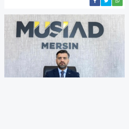
İsrail-İran çatışmasının tehdit ettiği Hürmüz
Boğazı’ndan kaçınan küresel nakliye
şirketleri güvenli rota arıyor. MÜSİAD Mersin