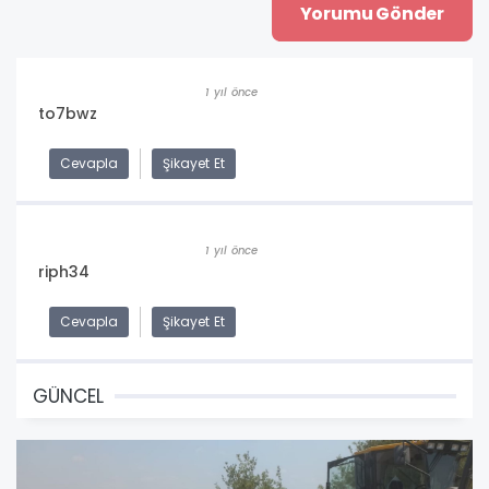
1 yıl önce
to7bwz
Cevapla
Şikayet Et
1 yıl önce
riph34
Cevapla
Şikayet Et
GÜNCEL