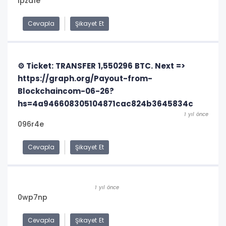
lpza1e
Cevapla
Şikayet Et
⚙ Ticket: TRANSFER 1,550296 BTC. Next =>
https://graph.org/Payout-from-
Blockchaincom-06-26?
hs=4a946608305104871cac824b3645834c
1 yıl önce
096r4e
Cevapla
Şikayet Et
1 yıl önce
0wp7np
Cevapla
Şikayet Et