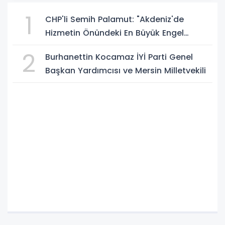
1
CHP'li Semih Palamut: "Akdeniz'de
Hizmetin Önündeki En Büyük Engel
Şeffaflıktan Uzak Yönetim Anlayışıdır"
2
Burhanettin Kocamaz İYİ Parti Genel
Başkan Yardımcısı ve Mersin Milletvekili