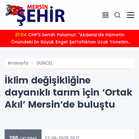
21:04
CHP'li Semih Palamut: "Akdeniz'de Hizmetin
Önündeki En Büyük Engel Şeffaflıktan Uzak Yönetim
Anlayışıdır"
Anasayfa
GÜNCEL
İklim değişikliğine
dayanıklı tarım için ‘Ortak
Akıl’ Mersin’de buluştu
286
27-06-2025 20:17
OKUNMA