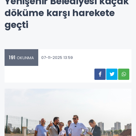
Yenişehir Belediyesi kaçak
döküme karşı harekete
geçti
191
07-11-2025 13:59
OKUNMA