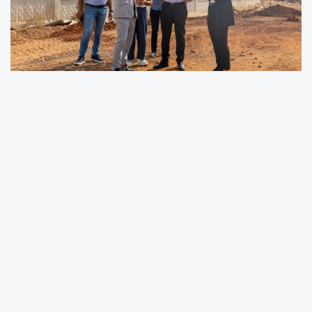
Başkan Özyiğit, “Çevreyi kirleten her türlü
eyleme karşı sıfır tolerans gösteriyoruz.”
Yenişehir Belediye Başkanı Abdullah Özyiğit,
ilçede kaçak döküm yapılan ve çevre kirliliğine
neden olan alanlarda incelemelerde bulundu.
Kaçak olarak dökülen moloz, hafriyat, dal-
budama ve evsel atıkların oluşturduğu
görüntü ve koku kirliliğine dikkat çeken Başkan
Özyiğit, çevre kirliliğinin önlenmesi ve