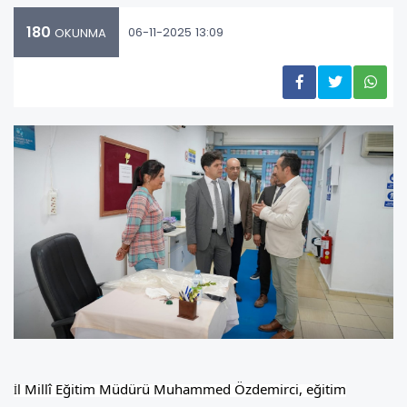
180
06-11-2025 13:09
OKUNMA
l Millî Eğitim Müdürü Muhammed Özdemirci, eğitim
İ