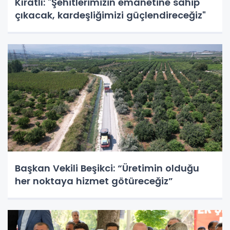
Kıratlı: "Şehitlerimizin emanetine sahip
çıkacak, kardeşliğimizi güçlendireceğiz"
Başkan Vekili Beşikci: “Üretimin olduğu
her noktaya hizmet götüreceğiz”