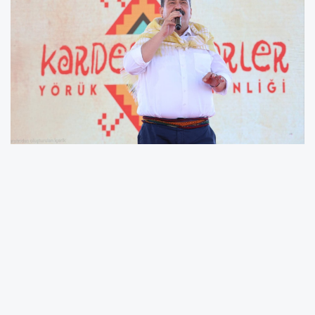
KARDEŞ GÖÇERLER YÖRÜK ETKİNLİĞİ YOĞUN
İLGİ GÖRDÜ
BAŞKAN YILDIZ: “YÖRÜKLÜK YOK OLUYOR
BUNA HEP BİRLİKTE DUR DİYELİM”
Toroslar Belediyesi, bölgenin en büyük ve