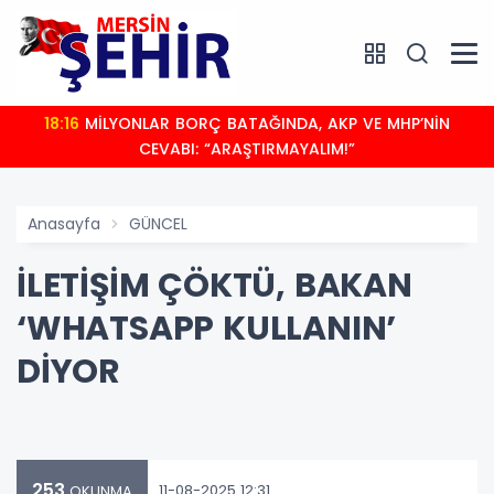
18:16
MİLYONLAR BORÇ BATAĞINDA, AKP VE MHP’NİN
CEVABI: “ARAŞTIRMAYALIM!”
Anasayfa
GÜNCEL
İLETİŞİM ÇÖKTÜ, BAKAN
‘WHATSAPP KULLANIN’
DİYOR
253
11-08-2025 12:31
OKUNMA