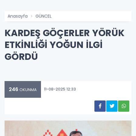
Anasayfa
GÜNCEL
KARDEŞ GÖÇERLER YÖRÜK
ETKİNLİĞİ YOĞUN İLGİ
GÖRDÜ
246
11-08-2025 12:33
OKUNMA