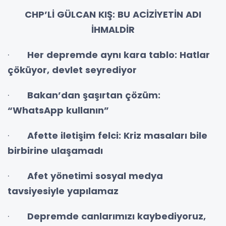
CHP’Lİ GÜLCAN KIŞ: BU ACİZİYETİN ADI
İHMALDİR
·
Her depremde aynı kara tablo: Hatlar
çöküyor, devlet seyrediyor
·
Bakan’dan şaşırtan çözüm:
“WhatsApp kullanın”
·
Afette iletişim felci: Kriz masaları bile
birbirine ulaşamadı
·
Afet yönetimi sosyal medya
tavsiyesiyle yapılamaz
·
Depremde canlarımızı kaybediyoruz,