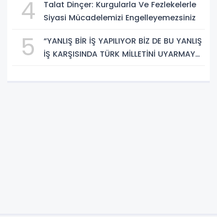
4
Talat Dinçer: Kurgularla Ve Fezlekelerle
Siyasi Mücadelemizi Engelleyemezsiniz
5
“YANLIŞ BİR İŞ YAPILIYOR BİZ DE BU YANLIŞ
İŞ KARŞISINDA TÜRK MİLLETİNİ UYARMAYA
DEVAM EDECEĞİZ”